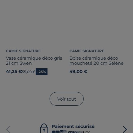
CAMIF SIGNATURE
CAMIF SIGNATURE
Vase céramique déco gris
Boîte céramique déco
21 cm Swen
moucheté 20 cm Sélène
41,25 €
49,00 €
Ancien prix
55,00 €
-25%
Voir tout
Paiement sécurisé