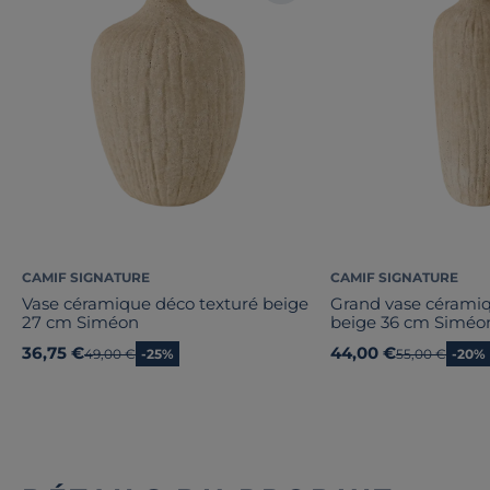
CAMIF SIGNATURE
CAMIF SIGNATURE
Vase céramique déco texturé beige
Grand vase céramiq
27 cm Siméon
beige 36 cm Siméo
36,75 €
44,00 €
Ancien prix
49,00 €
-25%
Ancien prix
55,00 €
-20%