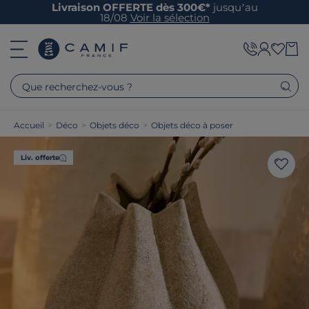
Livraison OFFERTE dès 300€*
jusqu’au
18/08
Voir la sélection
Que recherchez-vous ?
Accueil
>
Déco
>
Objets déco
>
Objets déco à poser
Liv. offerte