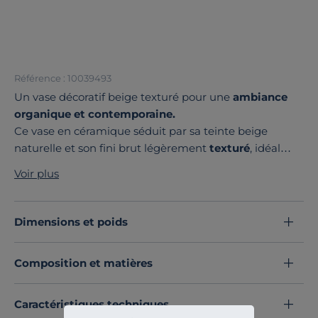
Référence : 10039493
Un vase décoratif beige texturé pour une
ambiance
organique et contemporaine.
Ce vase en céramique séduit par sa teinte beige
naturelle et son fini brut légèrement
texturé
, idéal
pour insuffler une touche authentique à votre
Voir plus
intérieur. Sa silhouette sculpturale, aux reliefs marqués
et au col
subtilement ondulé
, attire le regard et
apporte du caractère à votre décoration.
Dimensions et poids
Parfait pour accueillir des fleurs séchées, des branches
ou être exposé seul, il devient une véritable pièce
Composition et matières
décorative qui structure l’espace avec élégance.
Non étanche, ce vase est conçu uniquement pour un
usage décoratif.
Caractéristiques techniques