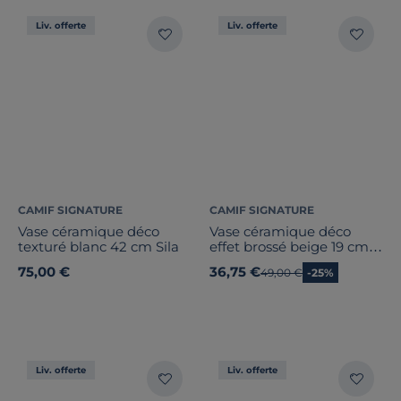
Liv. offerte
Liv. offerte
CAMIF SIGNATURE
CAMIF SIGNATURE
Vase céramique déco
Vase céramique déco
texturé blanc 42 cm Sila
effet brossé beige 19 cm
Sara
75,00 €
36,75 €
Ancien prix
49,00 €
-25%
Liv. offerte
Liv. offerte