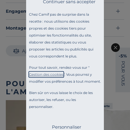
Un choix idéal pour une décoration
résolument
Continuer sans accepter
moderne
.
Engagements et traçabilité
Découvrez toute notre sélection :
Objets déco à poser
Chez Camif pas de surprise dans la
recette : nous utilisons des cookies
Montage et conseils d'entretien
propres et des cookies tiers pour
optimiser les fonctionnalités du site,
élaborer des statistiques ou vous
proposer les articles ou publicités qui
Ajouter au comparateur
-5%
vous correspondent le plus.
P
O
Pour tout savoir, rendez-vous sur "
U
R
Gestion des cookies
". Vous pourrez y
V
O
modifier vos préférences à tout moment.
POUR COMPLÉTER
U
S
L'AMBIANCE
Bien sûr on vous laisse le choix de les
autoriser, les refuser, ou les
Liv. offerte
personnaliser.
Personnaliser