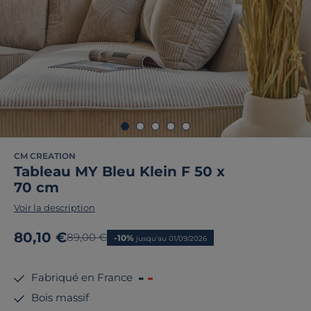
CM CREATION
Tableau MY Bleu Klein F 50 x
70 cm
Voir la description
Nouveau prix
80,10 €
Ancien prix
89,00 €
-10%
jusqu'au 01/09/2026
Fabriqué en France
Bois massif