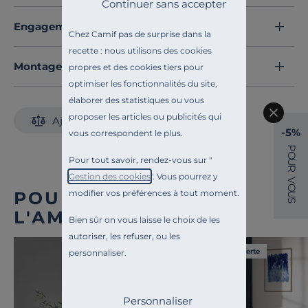
Idéal pour un intérieur moderne ou un espace
Continuer sans accepter
professionnel, ce tableau
fabriqué en France
allie
Engagements et traçabilité
créativité et qualité pour une décoration audacieuse et
Chez Camif pas de surprise dans la
raffinée.
recette : nous utilisons des cookies
Découvrez toute notre sélection :
Montage et conseils d'entretien
Tableaux
propres et des cookies tiers pour
optimiser les fonctionnalités du site,
élaborer des statistiques ou vous
proposer les articles ou publicités qui
Ajouter au comparateur
-5%
vous correspondent le plus.
P
O
Pour tout savoir, rendez-vous sur "
U
R
Gestion des cookies
". Vous pourrez y
V
O
modifier vos préférences à tout moment.
POUR COMPLÉTER
U
S
L'AMBIANCE
Bien sûr on vous laisse le choix de les
autoriser, les refuser, ou les
Liv. offerte
personnaliser.
Personnaliser