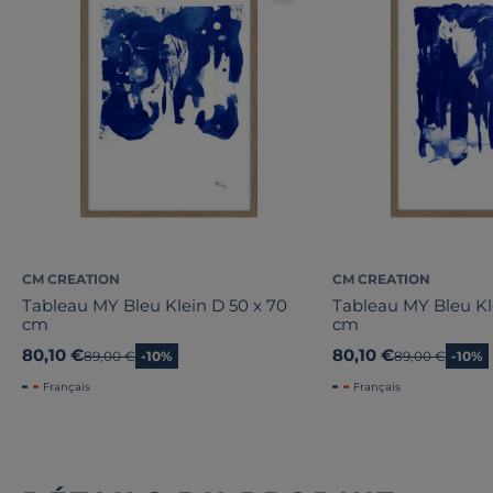
CM CREATION
CM CREATION
Tableau MY Bleu Klein D 50 x 70
Tableau MY Bleu Kl
cm
cm
80,10 €
80,10 €
Ancien prix
89,00 €
-10%
Ancien prix
89,00 €
-10%
Français
Français