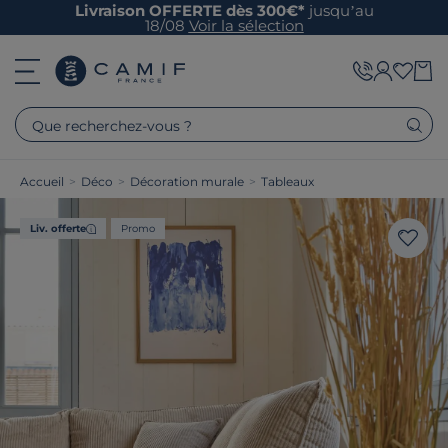
Livraison OFFERTE dès 300€*
jusqu’au
18/08
Voir la sélection
Que recherchez-vous ?
Accueil
>
Déco
>
Décoration murale
>
Tableaux
Liv. offerte
Promo