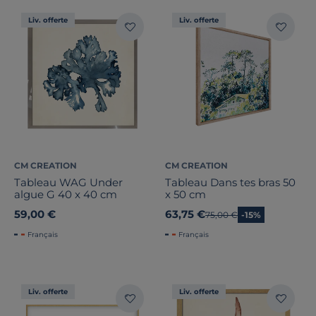
Liv. offerte
Liv. offerte
CM CREATION
CM CREATION
Tableau WAG Under
Tableau Dans tes bras 50
algue G 40 x 40 cm
x 50 cm
59,00 €
63,75 €
Ancien prix
75,00 €
-15%
Français
Français
Liv. offerte
Liv. offerte