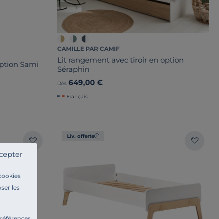
CAMILLE PAR CAMIF
Lit rangement avec tiroir en option
 option Sami
Séraphin
649,00 €
Dès
Français
Liv. offerte
cepter
 cookies
ser les
préférences