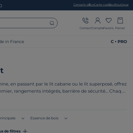
on
Conseils déco
Carte cadeau
Boutique
Contact
Compte
Favoris
Panier
e in France
C • PRO
t
ine, en passant par le lit cabane ou le lit superposé, offrez
mmier, rangements intégrés, barrière de sécurité... Chaque
 nos produits ? Ils sont tous
fabriqués en France ou en
rincipale
Essence de bois
us de filtres