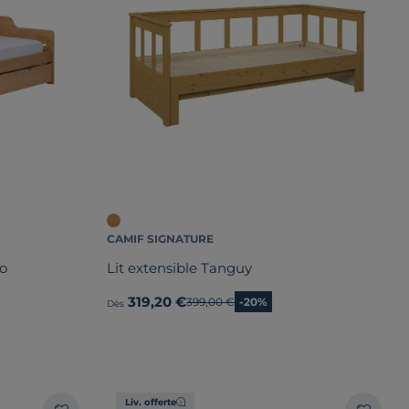
CAMIF SIGNATURE
éo
Lit extensible Tanguy
319,20 €
Ancien prix
399,00 €
-20%
Dès
Liv. offerte