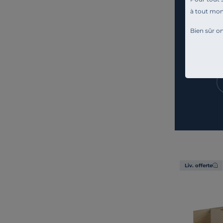
à tout mo
Bien sûr on
Liv. offerte