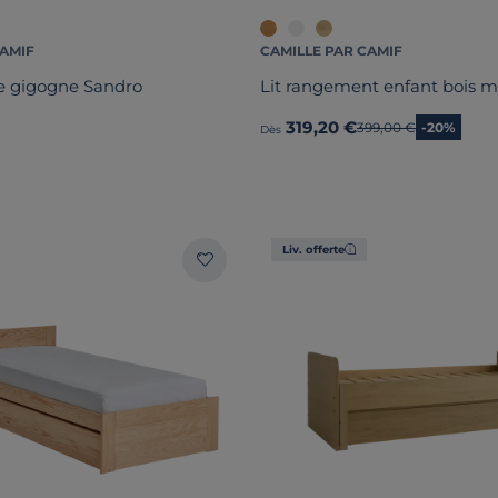
CAMIF
CAMILLE PAR CAMIF
e gigogne Sandro
Lit rangement enfant bois ma
319,20 €
Ancien prix
399,00 €
-20%
Dès
Liv. offerte