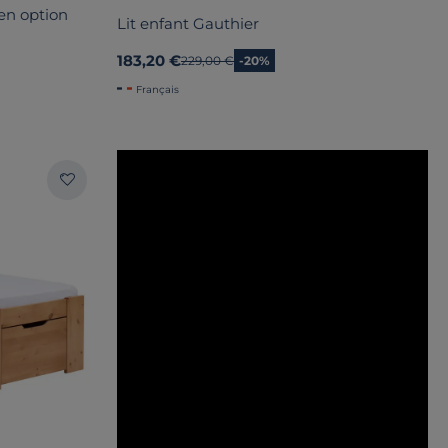
 en option
Lit enfant Gauthier
183,20 €
Ancien prix
229,00 €
-20%
Français