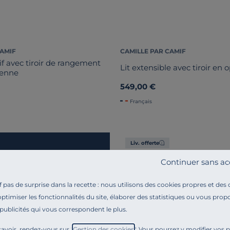
CAMIF
CAMILLE PAR CAMIF
if avec tiroir de rangement
Lit extensible avec tiroir en
ienne
549,00 €
Français
Liv. offerte
Continuer sans ac
pas de surprise dans la recette : nous utilisons des cookies propres et des
optimiser les fonctionnalités du site, élaborer des statistiques ou vous propo
 publicités qui vous correspondent le plus.
avoir, rendez-vous sur "
Gestion des cookies
". Vous pourrez y modifier vos 