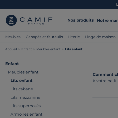
Nos produits
Notre ma
Meubles
Canapés et fauteuils
Literie
Linge de maison
Accueil
>
Enfant
>
Meubles enfant
>
Lits enfant
Enfant
Meubles enfant
Comment choi
Lits enfant
à votre peti
détail com
Lits cabane
Lits mezzanine
Lits superposés
Armoires enfant