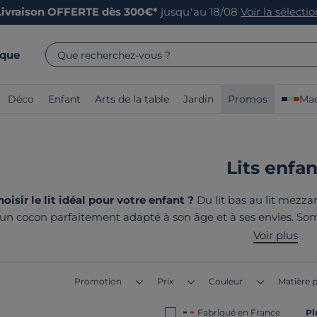
Livraison OFFERTE dès 300€*
jusqu’au 18/08
Voir la sélecti
rque
Que recherchez-vous ?
Déco
Enfant
Arts de la table
Jardin
Promos
Mad
Lits enfan
sir le lit idéal pour votre enfant ?
Du lit bas au lit mezzan
t un cocon parfaitement adapté à son âge et à ses envies. So
pte pour des nuits paisibles et sereines. Le point commun de
Voir plus
Europe
!
Promotion
Prix
Couleur
Matière p
Fabriqué en France
Pl