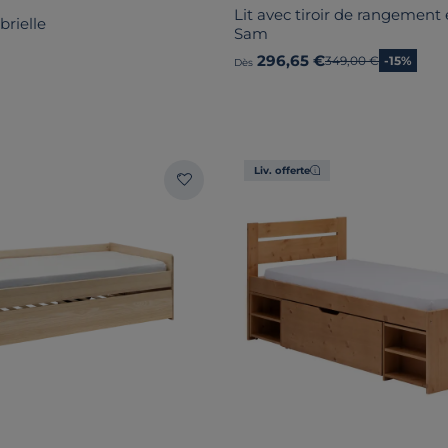
Lit avec tiroir de rangement
brielle
Sam
296,65 €
Ancien prix
349,00 €
-15%
Dès
Liv. offerte