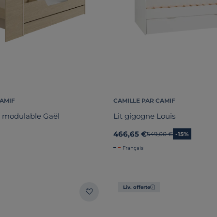
CAMIF
CAMILLE PAR CAMIF
et modulable Gaël
Lit gigogne Louis
466,65 €
Ancien prix
549,00 €
-15%
Français
Liv. offerte