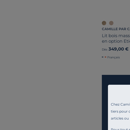
CAMILLE PAR 
Lit bois mass
en option Et
349,00 €
Dès
Français
Chez Camif 
tiers pour 
articles ou
Pour tout s