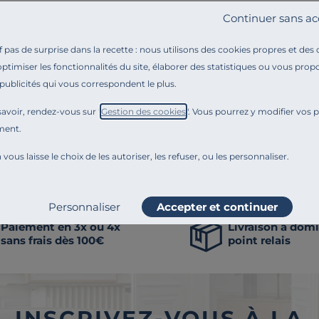
Continuer sans ac
matelas : comment bien choisir un lit électrique motoris
e matelas pour un lit électrique ?
pas de surprise dans la recette : nous utilisons des cookies propres et des
optimiser les fonctionnalités du site, élaborer des statistiques ou vous propo
mir dans un lit électrique double ?
 publicités qui vous correspondent le plus.
a hauteur d'un lit électrique ?
avoir, rendez-vous sur "
Gestion des cookies
". Vous pourrez y modifier vos 
ment.
a meilleure marque de lit électrique ?
 vous laisse le choix de les autoriser, les refuser, ou les personnaliser.
nnove en permanence. Notre équipe éditoriale a par exemple généré cette pa
 comme la transparence, l'amélioration continue fait partie de nos engagem
Personnaliser
Accepter et continuer
Paiement en 3x ou 4x
Livraison à domi
sans frais dès 100€
point relais
INSCRIVEZ-VOUS À LA