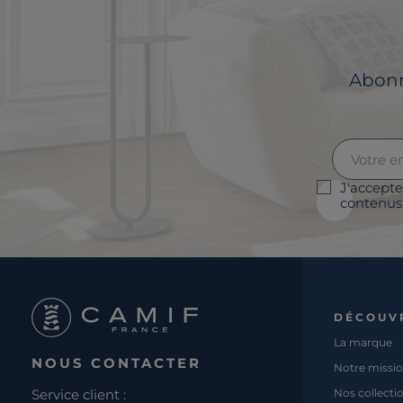
Abonne
J'accepte
contenus 
DÉCOUV
La marque
NOUS CONTACTER
Notre missi
Service client :
Nos collecti