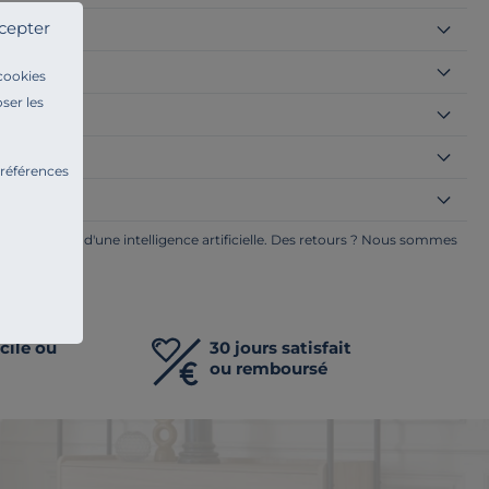
cepter
é ?
 cookies
ser les
préférences
ge à l'aide d'une intelligence artificielle. Des retours ? Nous sommes
ents.
cile ou
30 jours satisfait
ou remboursé