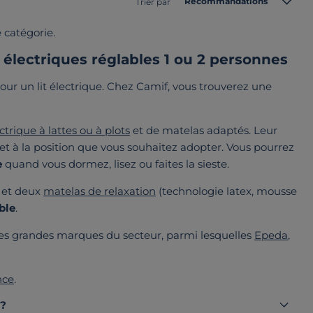
Recommandations
Trier par
 catégorie.
s électriques réglables 1 ou 2 personnes
our un lit électrique. Chez Camif, vous trouverez une
trique à lattes ou à plots
et de matelas adaptés. Leur
et à la position que vous souhaitez adopter. Vous pourrez
e
quand vous dormez, lisez ou faites la sieste.
s et deux
matelas de relaxation
(technologie latex, mousse
ble
.
des grandes marques du secteur, parmi lesquelles
Epeda
,
nce
.
 ?