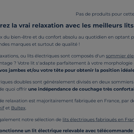
Pas de produits pour cette
ez la vrai relaxation avec les meilleurs lit
ix du bien-être et du confort absolu au quotidien en optant p
des marques et surtout de qualité !
elaxations, ou lits électriques sont composés d'un
sommier élec
ntage ? Votre lit s’adapte parfaitement à votre morphologie 
 vos jambes et/ou votre tête pour obtenir la position idéal
ctriques doubles sont généralement divisés en deux sommier
de quoi offrir
une indépendance de couchage très conforta
e relaxation est majoritairement fabriquée en France, par 
if
et
Bultex
.
alement notre sélection de
lits électriques fabriqués en Fra
nctionne un lit électrique relevable avec télécommande