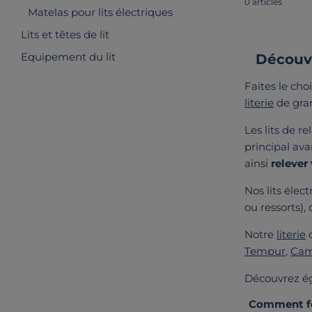
0 articles
Matelas pour lits électriques
Lits et têtes de lit
Equipement du lit
Découvr
Faites le cho
literie
de gran
Les lits de r
principal ava
ainsi
relever
Nos lits éle
ou ressorts), 
Notre
literie
d
Tempur
,
Cam
Découvrez ég
Comment fo