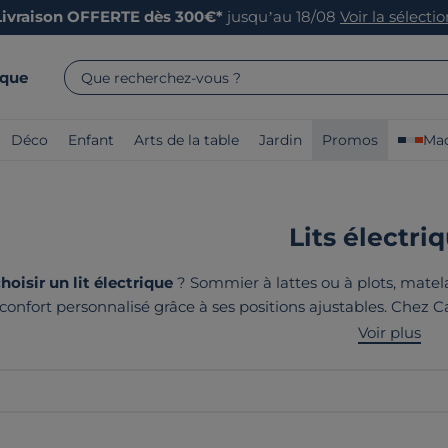
Livraison OFFERTE dès 300€*
jusqu’au 18/08
Voir la sélecti
rque
Que recherchez-vous ?
Déco
Enfant
Arts de la table
Jardin
Promos
Mad
Lits électri
isir un lit électrique
? Sommier à lattes ou à plots, matelas
 confort personnalisé grâce à ses positions ajustables. Chez 
innovante et fabrication soignée pour des nuits vraiment rép
Voir plus
fabriqués en France ou 