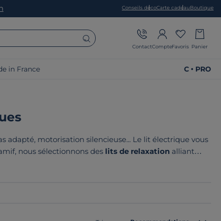
on
Conseils déco
Carte cadeau
Boutique
Contact
Compte
Favoris
Panier
e in France
C • PRO
ques
 adapté, motorisation silencieuse... Le lit électrique vous
Camif, nous sélectionnons des
lits de relaxation
alliant
aratrices. Le point commun de nos produits ? Ils sont tous
en Europe
!