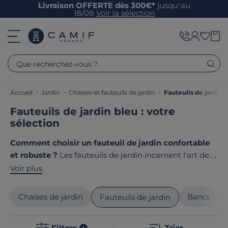
Livraison OFFERTE dès 300€*
jusqu’au
18/08
Voir la sélection
Que recherchez-vous ?
Accueil
>
Jardin
>
Chaises et fauteuils de jardin
>
Fauteuils de jardin
Fauteuils de jardin bleu : votre
sélection
Comment choisir un fauteuil de jardin confortable
et robuste ?
Les fauteuils de jardin incarnent l'art de
vivre en extérieur, entre moments de détente et
Voir plus
instants conviviaux. En métal, en bois ou en résine, nos
fauteuils d'extérieur s'adaptent à tous les styles de
Chaises de jardin
Bancs de j
Fauteuils de jardin
terrasses et de jardins. Le point commun de nos
produits ? Ils sont tous
fabriqués en France ou en
Filtres
Trier
1