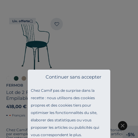
Liv. offerte
Continuer sans accepter
+7
FERMOB
Chez Camif pas de surprise dans la
Lot de 2 Fauteuils
Empilables Opéra+ en
recette : nous utilisons des cookies
Acier
propres et des cookies tiers pour
418,00 €
optimiser les fonctionnalités du site,
Français
élaborer des statistiques ou vous
proposer les articles ou publicités qui
Chez Camif, on innove en permanence. Notre équipe éditoriale a
-5%
par exemple généré cette page à l'aide d'une intelligence artificielle.
vous correspondent le plus.
Des retours ? Nous sommes à l'écoute. Tout comme la