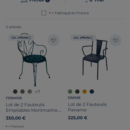
Europe
!
Fabriqué en France
3 articles
Largeur
Liv. offerte
Liv. offerte
Hauteur
Profondeur
Marque
Traitement
+7
EREME
FERMOB
Note des clients
Lot de 2 Fauteuils
Lot de 2 Fauteuils
Paname
Empilables Montmartre
Stock
en Acier
325,00 €
350,00 €
Pays de fabrication
Français