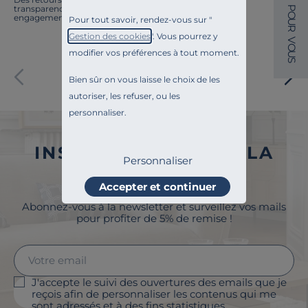
P
transparence, l'amélioration continue fait partie de nos
O
engagements.
Pour tout savoir, rendez-vous sur "
U
R
Gestion des cookies
". Vous pourrez y
V
O
modifier vos préférences à tout moment.
U
S
Paiement sécurisé
Bien sûr on vous laisse le choix de les
autoriser, les refuser, ou les
personnaliser.
INSCRIVEZ-VOUS À LA
Personnaliser
NEWSLETTER
Accepter et continuer
Abonnez-vous à la newsletter et surveillez vos mails
pour profiter de 5% de remise !
J'accepte le suivi des ouvertures des emails que je
reçois afin de personnaliser les contenus qui me
sont adressés et à des fins statistiques.