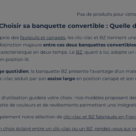
Pas de produits pour cette
Choisir sa banquette convertible : Quelle d
gorie des
fauteuils et canapés
, les clic-clac et BZ tiennent 
distinction majeure
entre ces deux banquettes convertible
ractéristique en deux temps. Le
BZ
, quant à lui, adopte u
n position lit.
ge quotidien
, la banquette BZ présente l'avantage d'un mate
lic-clac séduit par son
assise large
en position canapé et son r
 d'utilisation guidera votre choix : nos modèles proposent d
ette de couleurs et de revêtements permettant une intégrati
alement notre sélection de
clic-clac et BZ fabriqués en Fra
n choix éclairé entre un clic-clac ou un BZ, rendez-vous sur n