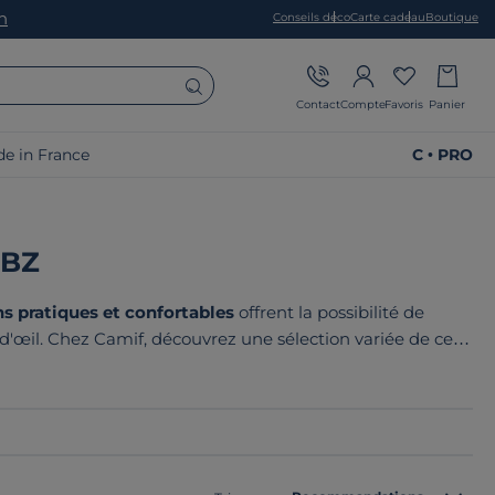
on
Conseils déco
Carte cadeau
Boutique
Contact
Compte
Favoris
Panier
e in France
C • PRO
 BZ
s pratiques et confortables
offrent la possibilité de
d'œil. Chez Camif, découvrez une sélection variée de ces
n confort optimal et un style soigné. Le point commun de
n France ou en Europe
!