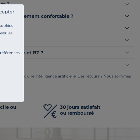
ues ?
cepter
pour un logement confortable ?
 cookies
s ?
ser les
 clic-clac et BZ ?
préférences
ge à l'aide d'une intelligence artificielle. Des retours ? Nous sommes
ents.
cile ou
30 jours satisfait
ou remboursé