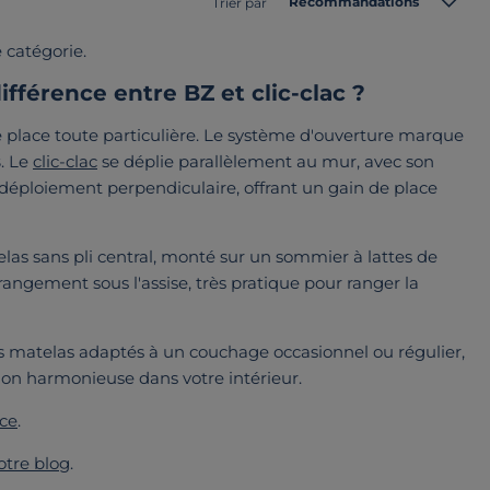
Recommandations
Trier par
 catégorie.
ifférence entre BZ et clic-clac ?
une place toute particulière. Le système d'ouverture marque
s
. Le
clic-clac
se déplie parallèlement au mur, avec son
n déploiement perpendiculaire, offrant un gain de place
las sans pli central, monté sur un sommier à lattes de
angement sous l'assise, très pratique pour ranger la
es matelas adaptés à un couchage occasionnel ou régulier,
on harmonieuse dans votre intérieur.
nce
.
otre blog
.