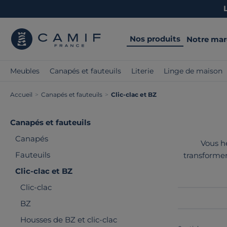
Nos produits
Notre ma
Meubles
Canapés et fauteuils
Literie
Linge de maison
Accueil
>
Canapés et fauteuils
>
Clic-clac et BZ
Canapés et fauteuils
Canapés
Vous hé
Fauteuils
transformer
modèles ada
Clic-clac et BZ
Clic-clac
BZ
Housses de BZ et clic-clac