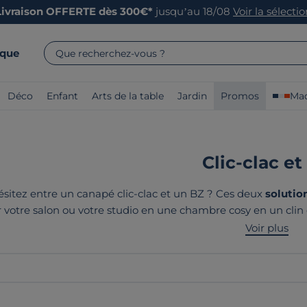
Livraison OFFERTE dès 300€*
jusqu’au 18/08
Voir la sélecti
rque
Que recherchez-vous ?
Déco
Enfant
Arts de la table
Jardin
Promos
Mad
Clic-clac et
sitez entre un canapé clic-clac et un BZ ? Ces deux
solution
 votre salon ou votre studio en une chambre cosy en un clin 
ptés à tous les intérieurs. Chaque clic-clac et BZ propose u
Voir plus
nos produits ? Ils sont tous
fabriqués e