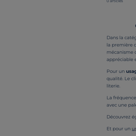
0 articles
Dans la caté
la première 
mécanisme ca
appréciable e
Pour un
usa
qualité. Le c
literie.
La fréquence
avec une pal
Découvrez ég
Et pour un
u