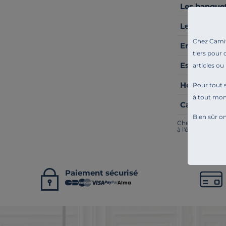
Les banquett
Le BZ et so
Chez Camif 
Entretien de
tiers pour 
Est-ce bon 
articles ou
Housse, mat
Pour tout s
à tout mo
Canapé lit c
Bien sûr on
Chez Camif, on i
à l'écoute. Tout
Paiement sécurisé