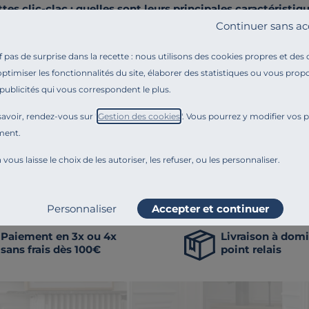
es clic-clac : quelles sont leurs principales caractéristiq
Continuer sans ac
n système d'ouverture unique, quels avantages offre-t-il 
pas de surprise dans la recette : nous utilisons des cookies propres et des
 votre banquette lit : quelles sont les meilleures pratique
optimiser les fonctionnalités du site, élaborer des statistiques ou vous propo
de dormir sur un clic-clac ou un BZ ?
 publicités qui vous correspondent le plus.
elas, entretien : Comment prolonger la durée de vie de vos
avoir, rendez-vous sur "
Gestion des cookies
". Vous pourrez y modifier vos 
ment.
onfortable, clic-clac et BZ : lequel choisir ?
 vous laisse le choix de les autoriser, les refuser, ou les personnaliser.
nnove en permanence. Notre équipe éditoriale a par exemple généré cette pa
 comme la transparence, l'amélioration continue fait partie de nos engagem
Personnaliser
Accepter et continuer
Paiement en 3x ou 4x
Livraison à domi
sans frais dès 100€
point relais