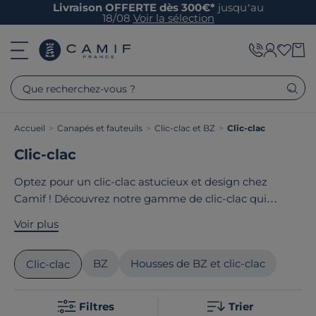
Livraison OFFERTE dès 300€*
jusqu’au
18/08
Voir la sélection
Que recherchez-vous ?
Accueil
>
Canapés et fauteuils
>
Clic-clac et BZ
>
Clic-clac
Clic-clac
Optez pour un clic-clac astucieux et design chez
Camif ! Découvrez notre gamme de clic-clac qui
s'adaptent à vos besoins tout en ajoutant du style à
Voir plus
votre espace. Camif propose une sélection diversifiée,
mariant confort et esthétisme, idéale pour tout type
BZ
Housses de BZ et clic-clac
Clic-clac
d'intérieur. Le point commun de nos produits ? Ils sont
tous
fabriqués en France ou en Europe
!
Filtres
Trier