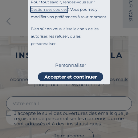
O
Pour tout savoir, rendez-vous sur "
U
R
Gestion des cookies
". Vous pourrez y
V
O
modifier vos préférences à tout moment.
Paiement sécurisé
U
S
Bien sûr on vous laisse le choix de les
autoriser, les refuser, ou les
personnaliser.
INSCRIVEZ-VOUS À LA
NEWSLETTER
Personnaliser
Accepter et continuer
Abonnez-vous à la newsletter et surveillez vos mails
pour profiter de 5% de remise !
J'accepte le suivi des ouvertures des emails que je
reçois afin de personnaliser les contenus qui me
sont adressés et à des fins statistiques.
Je m'abonne