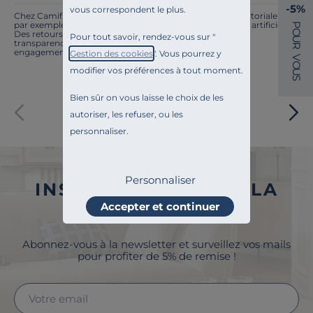
-5%
vous correspondent le plus.
Chez Camif, on innove en permanence. Notre équipe éditoriale a
par exemple généré cette page à l'aide d'une intelligence artificielle.
P
O
Des retours ? Nous sommes à l'écoute. Tout comme la
Pour tout savoir, rendez-vous sur "
U
transparence, l'amélioration continue fait partie de nos
R
engagements.
Gestion des cookies
". Vous pourrez y
V
O
modifier vos préférences à tout moment.
U
S
Bien sûr on vous laisse le choix de les
Paiement sécurisé
autoriser, les refuser, ou les
personnaliser.
Personnaliser
INSCRIVEZ-VOUS À LA
Accepter et continuer
NEWSLETTER
Abonnez-vous à la newsletter et surveillez vos mails
pour profiter de 5% de remise !