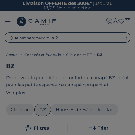
Livraison OFFERTE dès 300€*
jusqu’au
18/08
Voir la sélection
Que recherchez-vous ?
Accueil
>
Canapés et fauteuils
>
Clic-clac et BZ
>
BZ
BZ
Découvrez la praticité et le confort du canapé BZ. Idéal
pour les petits espaces, ce canapé compact et
maniable se transforme en un clin d'œil d'une assise
Voir plus
confortable en un lit. Disponible en différentes
dimensions de 90x190 cm pour une personne à
Clic-clac
Housses de BZ et clic-clac
BZ
160x200 cm pour deux personnes, il s'adapte à vos
besoins. Grâce à son design contemporain et ses
Filtres
Trier
couleurs, vous profitez d'un canapé BZ de qualité et