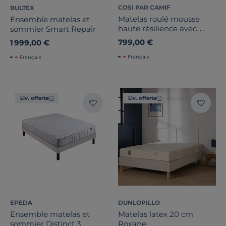
COSI PAR CAMIF
BULTEX
Matelas roulé mousse
Ensemble matelas et
haute résilience avec
sommier Smart Repair
mémoire de forme 25 cm
799,00 €
1 999,00 €
Claire
Français
Français
Liv. offerte
Liv. offerte
EPEDA
DUNLOPILLO
Ensemble matelas et
Matelas latex 20 cm
sommier Distinct 3
Roxane