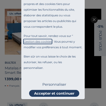
propres et des cookies tiers pour
optimiser les fonctionnalités du site,
Liv. offerte
élaborer des statistiques ou vous
proposer les articles ou publicités qui
-5%
vous correspondent le plus.
P
O
Pour tout savoir, rendez-vous sur "
U
R
Gestion des cookies
". Vous pourrez y
V
O
modifier vos préférences à tout moment.
U
S
Bien sûr on vous laisse le choix de les
autoriser, les refuser, ou les
BULTEX
Matelas mousse 23 cm
personnaliser.
Smart Repair
1 399,00 €
Personnaliser
Français
Accepter et continuer
Liv. offerte