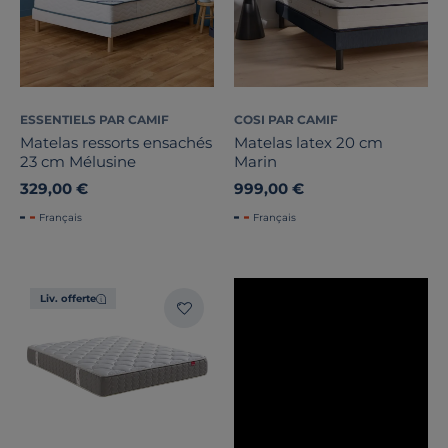
Epaisseur matelas
ESSENTIELS PAR CAMIF
COSI PAR CAMIF
Confort d'accueil
Matelas ressorts ensachés
Matelas latex 20 cm
23 cm Mélusine
Marin
Soutien
329,00 €
999,00 €
Nature du garnissage
Français
Français
Traitement
Liv. offerte
Prix
Promotion
Note des clients