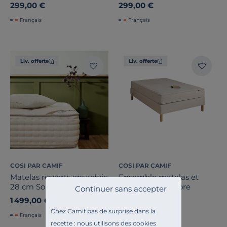
299,00 €
299,00 €
Français
Français
Liv. offerte
Liv. offerte
COSI PAR CAMIF
COSI PAR CAMIF
Matelas ressorts ensachés
Ensemble matelas et
28 cm Sonate 2
sommier Théodore
Continuer sans accepter
1 499,00 €
1 899,00 €
Chez Camif pas de surprise dans la
Français
recette : nous utilisons des cookies