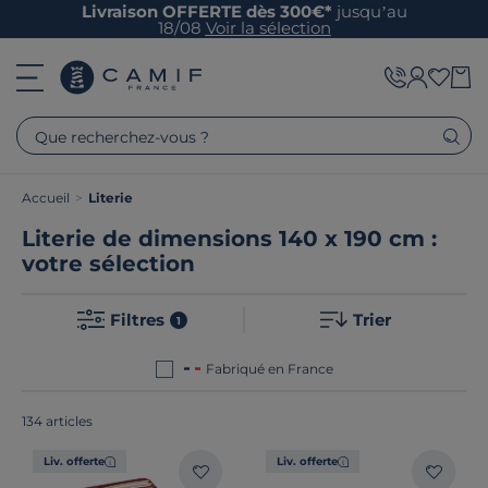
Livraison OFFERTE dès 300€*
jusqu’au
18/08
Voir la sélection
Que recherchez-vous ?
Accueil
>
Literie
Literie de dimensions 140 x 190 cm :
votre sélection
Filtres
Trier
1
Fabriqué en France
134 articles
Liv. offerte
Liv. offerte