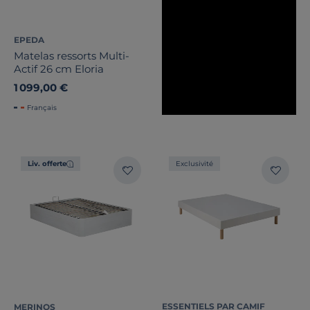
Stock
Certifications et labels
EPEDA
Matelas ressorts Multi-
Pays de fabrication
Actif 26 cm Eloria
1 099,00 €
Français
Liv. offerte
Exclusivité
ESSENTIELS PAR CAMIF
MERINOS