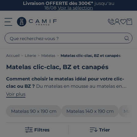
Livraison OFFERTE dès 300€*
jusqu’au
18/08
Voir la sélection
Que recherchez-vous ?
Accueil
>
Literie
>
Matelas
>
Matelas clic-clac, BZ et canapés
Matelas clic-clac, BZ et canapés
Comment choisir le matelas idéal pour votre clic-
clac ou BZ ?
Du matelas en mousse au matelas en
latex, en passant par les technologies à mémoire de
Voir plus
forme, chaque solution offre ses avantages. Chez
Camif, nous avons sélectionné des matelas conçus
Matelas 90 x 190 cm
Matelas 140 x 190 cm
Matel
pour un usage quotidien ou occasionnel. Leur
épaisseur de 12 à 16 cm garantit un excellent confort
Filtres
Trier
assis ou couché. Le point commun de nos produits ? Ils