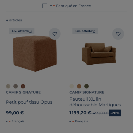
Fabriqué en France
4 articles
Liv. offerte
Liv. offerte
Nombre de places
Convertible
Largeur
Hauteur
Profondeur
CAMIF SIGNATURE
CAMIF SIGNATURE
Fauteuil XL lin
Petit pouf tissu Opus
Marque
déhoussable Martigues
99,00 €
1 199,20 €
Ancien prix
1 499,00 €
-20%
Note des clients
Français
Français
Stock