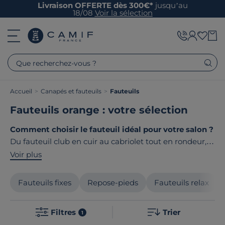
Livraison OFFERTE dès 300€*
jusqu’au
18/08
Voir la sélection
Que recherchez-vous ?
Accueil
>
Canapés et fauteuils
>
Fauteuils
Fauteuils orange : votre sélection
Comment choisir le fauteuil idéal pour votre salon ?
Du fauteuil club en cuir au cabriolet tout en rondeur,
en passant par la bergère élégante ou le fauteuil relax :
Voir plus
découvrez notre sélection pensée pour sublimer votre
intérieur. Chez Camif, nous vous proposons des
Fauteuils fixes
Repose-pieds
Fauteuils relax
fauteuils
fabriqués en France ou en Europe
, alliant
confort absolu et style intemporel. Nos modèles
Filtres
Trier
s'adaptent à tous les espaces.
1