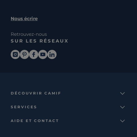
Nous écrire
Retrouvez-nous
SUR LES RÉSEAUX
DÉCOUVRIR CAMIF
La marque
SERVICES
Notre mission
Services et avantages
Nos collections
AIDE ET CONTACT
Comparateur
Le catalogue
Nous contacter
Cagnotte fidélité
Le blog