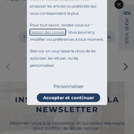
proposer les articles ou publicités qui
Craquez aussi pour
-5%
vous correspondent le plus.
P
O
Fauteuils fixes
Repose-pieds
Pour tout savoir, rendez-vous sur "
U
R
Gestion des cookies
". Vous pourrez y
V
Fauteuils relax
Canapés et fauteuils
O
modifier vos préférences à tout moment.
U
S
Bien sûr on vous laisse le choix de les
autoriser, les refuser, ou les
Paiement sécurisé
personnaliser.
Personnaliser
Accepter et continuer
INSCRIVEZ-VOUS À LA
NEWSLETTER
Abonnez-vous à la newsletter et surveillez vos mails
pour profiter de 5% de remise !