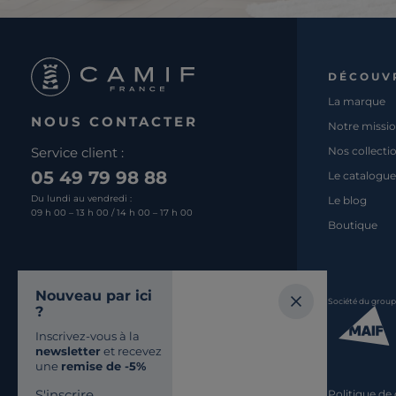
DÉCOUV
La marque
NOUS CONTACTER
Notre missi
Service client :
Nos collecti
05 49 79 98 88
Le catalogue
Du lundi au vendredi :
Le blog
09 h 00 – 13 h 00 / 14 h 00 – 17 h 00
Boutique
Nous écrire
Nouveau par ici
Société du grou
?
Retrouvez-nous
Inscrivez-vous à la
SUR LES RÉSEAUX
newsletter
et recevez
une
remise de -5%
S'inscrire
Politique de 