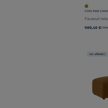
COSI PAR CAMI
Fauteuil relax
989,45 €
Anci
1 79
Liv. offerte