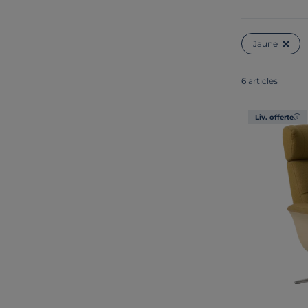
Jaune
6 articles
Liv. offerte