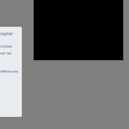
cepter
ston
 cookies
ser les
préférences