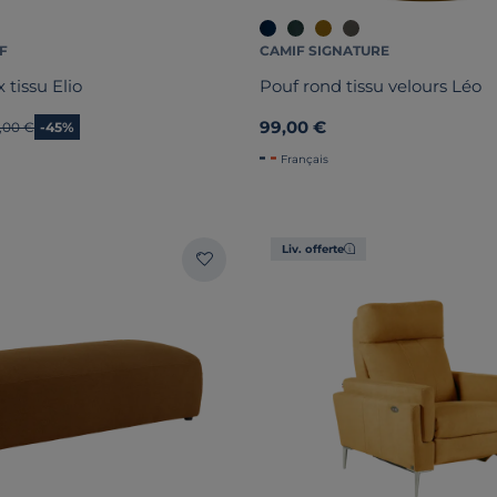
F
CAMIF SIGNATURE
 tissu Elio
Pouf rond tissu velours Léo
99,00 €
en prix
9,00 €
-45%
Français
Liv. offerte