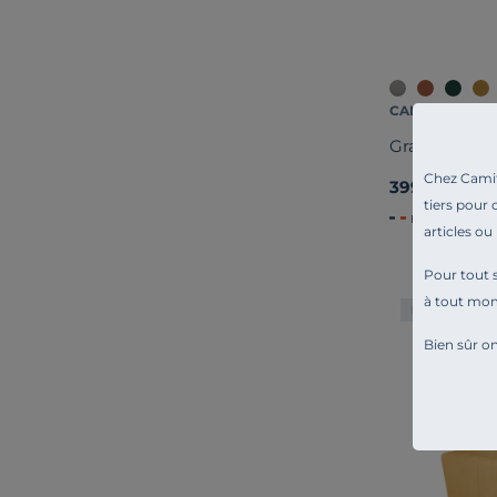
CAMIF SIGNAT
Grand pouf t
Chez Camif 
399,00 €
tiers pour 
Français
articles ou
Pour tout s
à tout mo
Liv. offerte
Bien sûr on