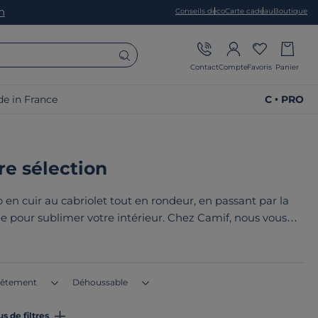
on
Conseils déco
Carte cadeau
Boutique
Contact
Compte
Favoris
Panier
e in France
C • PRO
re sélection
 en cuir au cabriolet tout en rondeur, en passant par la
ée pour sublimer votre intérieur. Chez Camif, nous vous
nfort absolu et style intemporel. Nos modèles s'adaptent à
.
êtement
Déhoussable
us de filtres