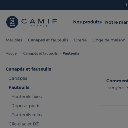
Nos produits
Notre ma
Meubles
Canapés et fauteuils
Literie
Linge de maison
Accueil
>
Canapés et fauteuils
>
Fauteuils
Canapés et fauteuils
Canapés
Comment c
Fauteuils
bergère é
proposons 
Fauteuils fixes
Repose-pieds
Fauteuils relax
Clic-clac et BZ