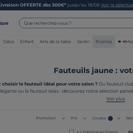
Livraison OFFERTE dès 300€*
jusqu’au 18/08
Voir la sélecti
rque
Que recherchez-vous ?
Déco
Enfant
Arts de la table
Jardin
Promos
Mad
Fauteuils jaune : vot
hoisir le fauteuil idéal pour votre salon ?
Du fauteuil club
légante ou le fauteuil relax : découvrez notre sélection pens
des fauteuils
fabriqués en France ou en Europe
, alliant co
Voir plus
tous les espaces
Promotion
Prix
Couleur
Rev
1
Fabriqué en France
Pl