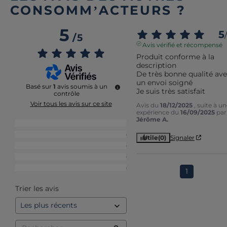
CONSOMM’ACTEURS ?
5
5
/
/
5
Avis vérifié et récompensé
Produit conforme à la 
description 

De très bonne qualité ave
un envoi soigné 

Basé sur
1
avis soumis à un
Je suis très satisfait
contrôle
Voir tous les avis sur ce site
Avis du
18/12/2025
, suite à u
expérience du
16/09/2025
par
Jérôme A.
5
étoiles
1
4
étoiles
0
Utile
(0)
Signaler
3
étoiles
0
2
étoiles
0
1
étoile
0
1
Trier les avis