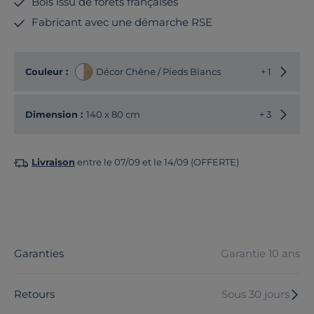
Bois issu de forêts françaises
Fabricant avec une démarche RSE
Choisir
Couleur :
Décor Chêne / Pieds Blancs
+ 1
Choisir
Dimension :
140 x 80 cm
+ 3
Livraison
entre le 07/09 et le 14/09 (OFFERTE)
Garanties
Garantie 10 ans
Retours
Sous 30 jours