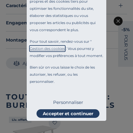
propres et des cookies tiers pour
ergonomique.
Caractéristiques techniques
optimiser les fonctionnalités du site,
Grâce à son esthétique contemporaine et à ses
élaborer des statistiques ou vous
matériaux durables, le bureau Astrolite s’inscrit
Engagements et traçabilité
proposer les articles ou publicités qui
pleinement dans une démarche écoresponsable tout
-5%
vous correspondent le plus.
en assurant confort, longévité et modularité au
P
quotidien.
Montage et conseils d'entretien
O
Pour tout savoir, rendez-vous sur "
U
R
Découvrez toute notre sélection :
Bureaux individuels
Gestion des cookies
". Vous pourrez y
V
O
modifier vos préférences à tout moment.
U
S
Ajouter au comparateur
Bien sûr on vous laisse le choix de les
autoriser, les refuser, ou les
personnaliser.
TOUTE NOTRE OFFRE :
Personnaliser
BUREAUX INDIVIDUELS
Accepter et continuer
Liv. offerte