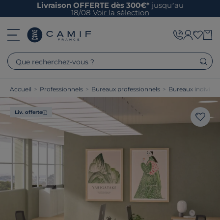
Livraison OFFERTE dès 300€*
jusqu’au
18/08
Voir la sélection
Que recherchez-vous ?
Accueil
>
Professionnels
>
Bureaux professionnels
>
Bureaux individue
Liv. offerte