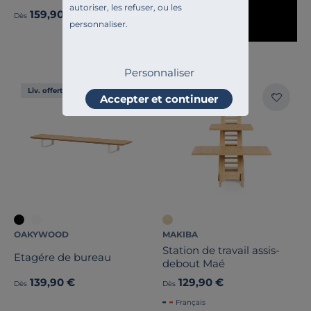
autoriser, les refuser, ou les
159,90 €
Dès
personnaliser.
Personnaliser
Liv. offerte
Liv. offerte
Accepter et continuer
OAKYWOOD
MAKIBA
Station de travail assis-
Etagére de bureau
debout Maé
139,90 €
129,90 €
Dès
Dès
Français