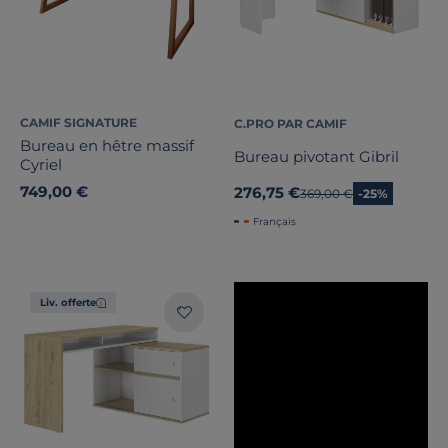
CAMIF SIGNATURE
C.PRO PAR CAMIF
Bureau en hêtre massif
Bureau pivotant Gibril
Cyriel
749,00 €
276,75 €
Ancien prix
369,00 €
-25%
Français
Liv. offerte