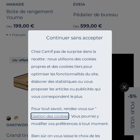
MANADE
EVEIA
Boite de rangement
Pédalier de bureau
Youme
199,00 €
599,00 €
Dès
Dès
Français
Français
Continuer sans accepter
Chez Camif pas de surprise dans la
recette : nous utilisons des cookies
Liv. offerte
propres et des cookies tiers pour
optimiser les fonctionnalités du site,
élaborer des statistiques ou vous
proposer les articles ou publicités qui
-5%
vous correspondent le plus.
P
O
Pour tout savoir, rendez-vous sur "
U
R
Gestion des cookies
". Vous pourrez y
V
O
modifier vos préférences à tout moment.
U
OAKYWOOD
S
Grand tiroir modulable
Bien sûr on vous laisse le choix de les