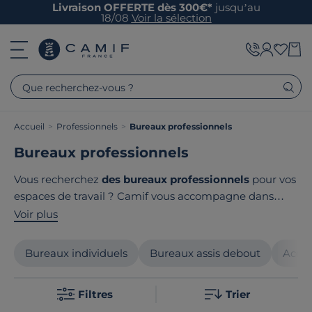
Livraison OFFERTE dès 300€*
jusqu’au
18/08
Voir la sélection
Que recherchez-vous ?
Accueil
>
Professionnels
>
Bureaux professionnels
Bureaux professionnels
Vous recherchez
des bureaux professionnels
pour vos
espaces de travail ? Camif vous accompagne dans
l'aménagement de vos locaux avec une sélection de
Voir plus
mobilier professionnel de qualité
. Nous vous
proposons des
solutions d'aménagement
adaptées à
Bureaux individuels
Bureaux assis debout
Acces
vos besoins spécifiques :
bureaux individuels
, open
space, espaces collaboratifs ou de réunion. Le point
Filtres
Trier
commun de nos produits ? Ils sont tous
fabriqués en