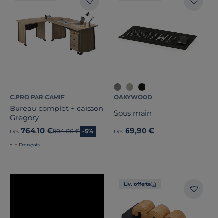
C.PRO PAR CAMIF
OAKYWOOD
Bureau complet + caisson
Sous main
Gregory
764,10 €
69,90 €
Ancien prix
804,00 €
-5%
Dès
Dès
Français
Liv. offerte