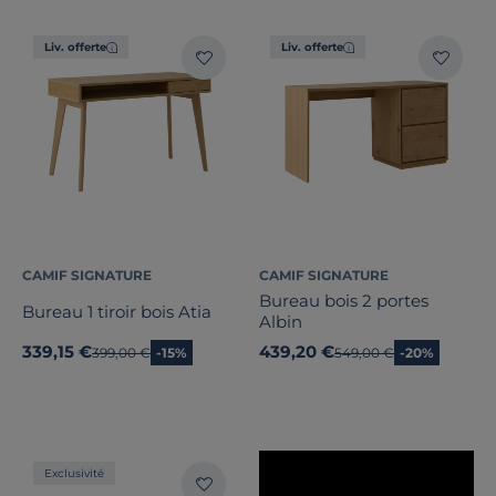
Liv. offerte
Liv. offerte
Type de bureau
Fonctionnalité(s)
Dimension
Largeur
Hauteur
CAMIF SIGNATURE
CAMIF SIGNATURE
Bureau bois 2 portes
Bureau 1 tiroir bois Atia
Profondeur
Albin
339,15 €
439,20 €
Ancien prix
399,00 €
-15%
Ancien prix
549,00 €
-20%
Marque
Note des clients
Stock
Exclusivité