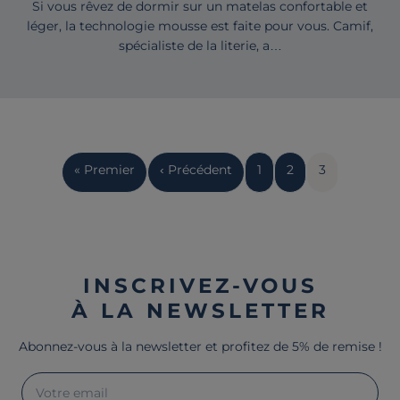
Si vous rêvez de dormir sur un matelas confortable et
léger, la technologie mousse est faite pour vous. Camif,
spécialiste de la literie, a…
Pagination
Première
« Premier
Page
‹ Précédent
Page
1
Page
2
Page
3
page
précédente
courante
INSCRIVEZ-VOUS
À LA NEWSLETTER
Abonnez-vous à la newsletter et profitez de 5% de remise !
Votre email