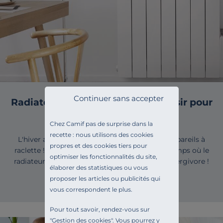
Continuer sans accepter
Radiateurs électriques : bien choisir pour
rester au chaud
Chez Camif pas de surprise dans la
recette : nous utilisons des cookies
L'hiver arrive ? A vos plaids, chaussettes et appareils à
propres et des cookies tiers pour
raclette ! Et surtout à vos radiateurs ! Fini le temps où le
optimiser les fonctionnalités du site,
radiateur électrique était considéré comme énergivore !
élaborer des statistiques ou vous
Plus design et plus…
proposer les articles ou publicités qui
vous correspondent le plus.
Pour tout savoir, rendez-vous sur
"
Gestion des cookies
". Vous pourrez y