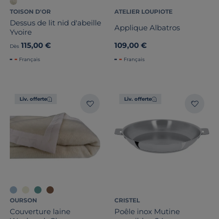
TOISON D'OR
ATELIER LOUPIOTE
Dessus de lit nid d'abeille
Applique Albatros
Yvoire
115,00 €
109,00 €
Dès
Français
Français
Dimension
Largeur
Liv. offerte
Liv. offerte
Hauteur
Profondeur
Marque
Note des clients
OURSON
CRISTEL
Stock
Couverture laine
Poêle inox Mutine