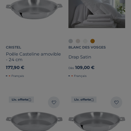
CRISTEL
BLANC DES VOSGES
Poêle Casteline amovible
Drap Satin
- 24 cm
177,90 €
109,00 €
Dès
Français
Français
Liv. offerte
Liv. offerte