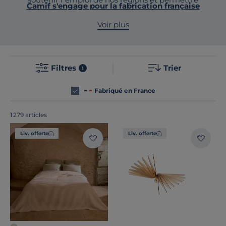
Camif s'engage pour la fabrication française
de faire perdurer nos savoir-faire. Lorsque vous
achetez des produits locaux, vous misez sur la
Voir plus
qualité et sur un sens du détail unique. Vous
optez aussi pour une empreinte carbone
réduite par rapport à un produit qui aurait fait
Filtres
Trier
1
un long voyage. Découvrez notre sélection
made in France !
Fabriqué en France
1 279 articles
Liv. offerte
Liv. offerte
Catégories