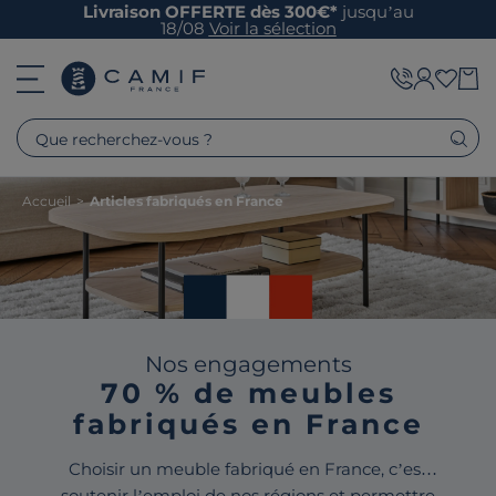
Livraison OFFERTE dès 300€*
jusqu’au
18/08
Voir la sélection
Que recherchez-vous ?
Accueil
>
Articles fabriqués en France
Nos engagements
70 % de meubles
fabriqués en France
Choisir un meuble fabriqué en France, c’est
soutenir l’emploi de nos régions et permettre