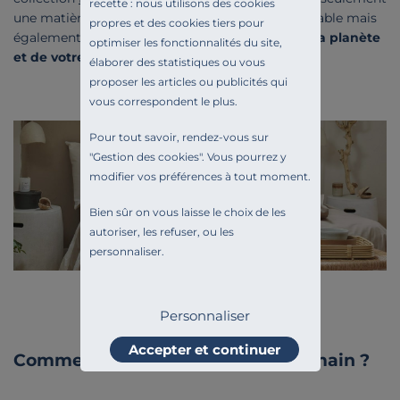
recette : nous utilisons des cookies
une matière première produite de façon responsable mais
propres et des cookies tiers pour
également un ennoblissement
respectueux de la planète
optimiser les fonctionnalités du site,
et de votre bien-être.
élaborer des statistiques ou vous
proposer les articles ou publicités qui
vous correspondent le plus.
Pour tout savoir, rendez-vous sur
"
Gestion des cookies
". Vous pourrez y
modifier vos préférences à tout moment.
Bien sûr on vous laisse le choix de les
autoriser, les refuser, ou les
personnaliser.
Personnaliser
Accepter et continuer
Comment teindre votre linge à la main ?