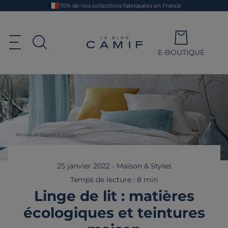
Aller
70% de nos collections fabriquées en France
au
contenu
principal
Le blog Camif
Ouvrir le menu de navigation
E-BOUTIQUE
Ouvrir la recherche
Accueil
Maison & Styles
25 janvier 2022
-
Maison & Styles
Temps de lecture : 8 min
Linge de lit : matières
écologiques et teintures