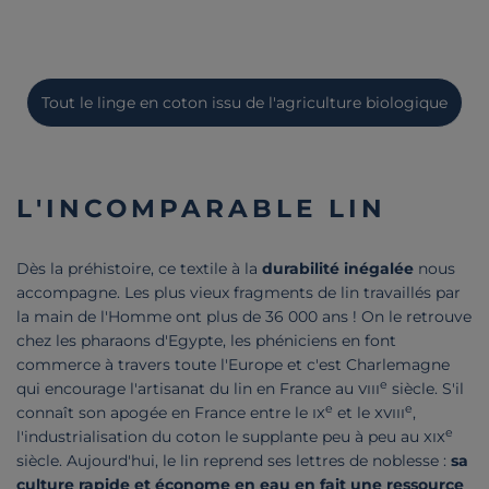
Tout le linge en coton issu de l'agriculture biologique
L'INCOMPARABLE LIN
Dès la préhistoire, ce textile à la
durabilité inégalée
nous
accompagne. Les plus vieux fragments de lin travaillés par
la main de l'Homme ont plus de 36 000 ans ! On le retrouve
chez les pharaons d'Egypte, les phéniciens en font
commerce à travers toute l'Europe et c'est Charlemagne
e
qui encourage l'artisanat du lin en France au
viii
siècle. S'il
e
e
connaît son apogée en France entre le
ix
et le
xviii
,
e
l'industrialisation du coton le supplante peu à peu au
xix
siècle. Aujourd'hui, le lin reprend ses lettres de noblesse :
sa
culture rapide et économe en eau en fait une ressource