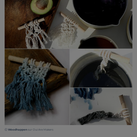
Ⓒ
Woodhappen
sur Oui Are Makers