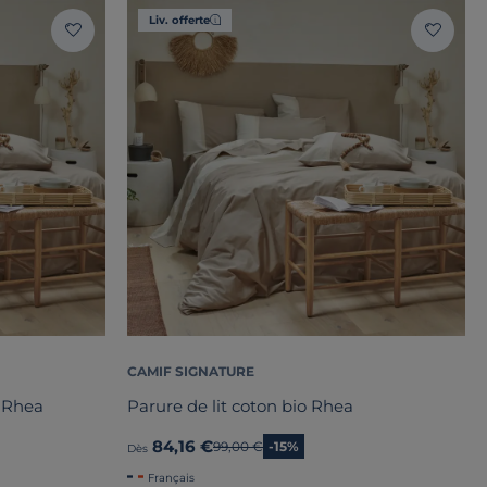
Liv. offerte
CAMIF SIGNATURE
o Rhea
Parure de lit coton bio Rhea
84,16 €
Ancien prix
99,00 €
-15%
Dès
Français