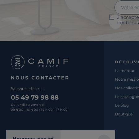
J'accepte
contenus 
DÉCOUV
La marque
NOUS CONTACTER
Notre missi
Service client :
Nos collecti
05 49 79 98 88
Le catalogue
Du lundi au vendredi :
Le blog
09 h 00 – 13 h 00 / 14 h 00 – 17 h 00
Boutique
Nous écrire
Nouveau par ici