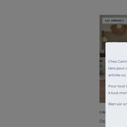
Liv. offerte
Chez Camif 
tiers pour 
articles ou
Pour tout s
à tout mo
Bien sûr on
CAMIF SIGNAT
Drap housse 