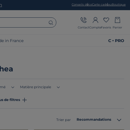
on
Conseils déco
Carte cadeau
Boutique
Contact
Compte
Favoris
Panier
e in France
C • PRO
Rhea
imé
Matière principale
us de filtres
Recommandations
Trier par