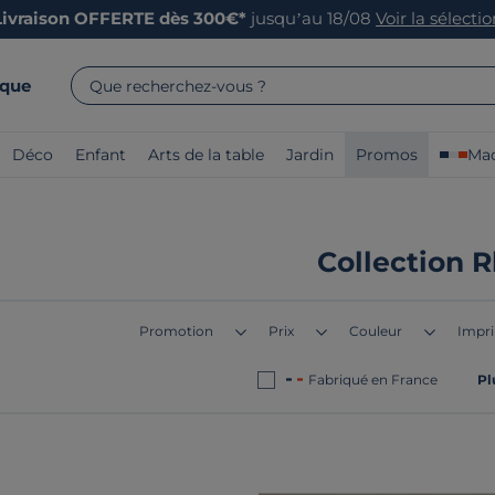
Livraison OFFERTE dès 300€*
jusqu’au 18/08
Voir la sélecti
rque
Que recherchez-vous ?
Déco
Enfant
Arts de la table
Jardin
Promos
Mad
Collection 
Promotion
Prix
Couleur
Impr
Fabriqué en France
Pl