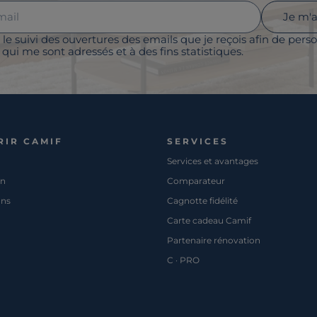
Je m'
 le suivi des ouvertures des emails que je reçois afin de perso
qui me sont adressés et à des fins statistiques.
RIR CAMIF
SERVICES
Services et avantages
on
Comparateur
ons
Cagnotte fidélité
Carte cadeau Camif
Partenaire rénovation
C · PRO