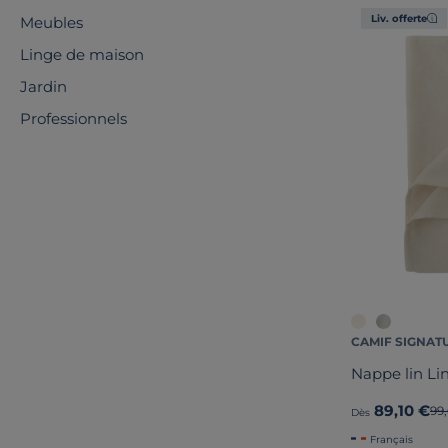
Liv. offerte
Meubles
Linge de maison
Jardin
Professionnels
CAMIF SIGNAT
Nappe lin Li
89,10 €
An
99
Dès
Français