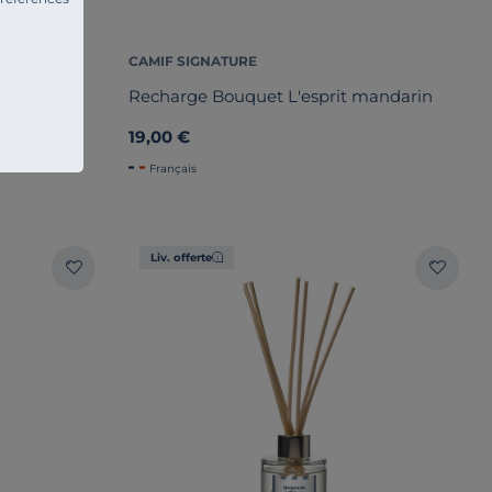
CAMIF SIGNATURE
Recharge Bouquet L'esprit mandarin
19,00 €
Français
Liv. offerte