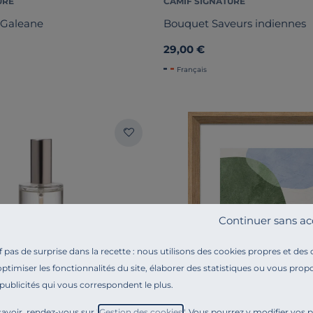
URE
CAMIF SIGNATURE
 Galeane
Bouquet Saveurs indiennes
29,00 €
Français
Continuer sans ac
pas de surprise dans la recette : nous utilisons des cookies propres et des
optimiser les fonctionnalités du site, élaborer des statistiques ou vous propo
 publicités qui vous correspondent le plus.
avoir, rendez-vous sur "
Gestion des cookies
". Vous pourrez y modifier vos 