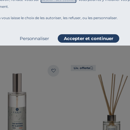
ment.
URE
ESSENTIELS PAR CAMIF
 vous laisse le choix de les autoriser, les refuser, ou les personnaliser.
 Baignade à Oléron
Cadre photo Gontran
19,00 €
Dès
Personnaliser
Accepter et continuer
Liv. offerte