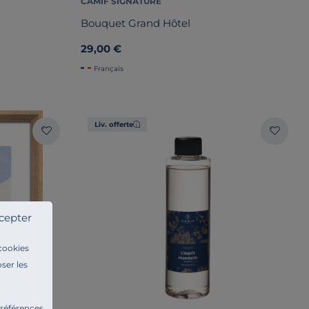
CAMIF SIGNATURE
Bouquet Grand Hôtel
29,00 €
Français
Liv. offerte
cepter
 cookies
ser les
préférences