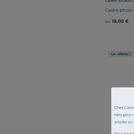
CAMIF SIGNAT
Cadre photo
19,00 €
Dès
Liv. offerte
Chez Camif 
tiers pour 
articles ou
Pour tout s