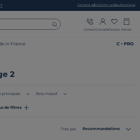
on
Conseils déco
Carte cadeau
Boutique
Contact
Compte
Favoris
Panier
e in France
C • PRO
ge 2
 principale
Bois massif
us de filtres
Recommandations
Trier par