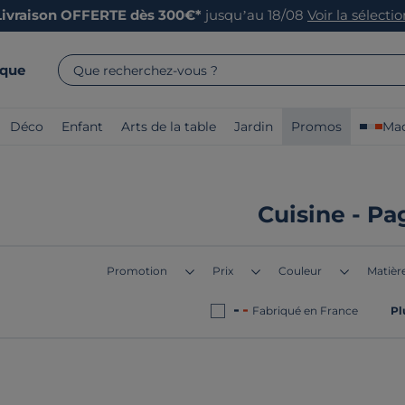
Livraison OFFERTE dès 300€*
jusqu’au 18/08
Voir la sélecti
rque
Que recherchez-vous ?
Déco
Enfant
Arts de la table
Jardin
Promos
Mad
Cuisine - Pa
Promotion
Prix
Couleur
Matière
Fabriqué en France
Pl