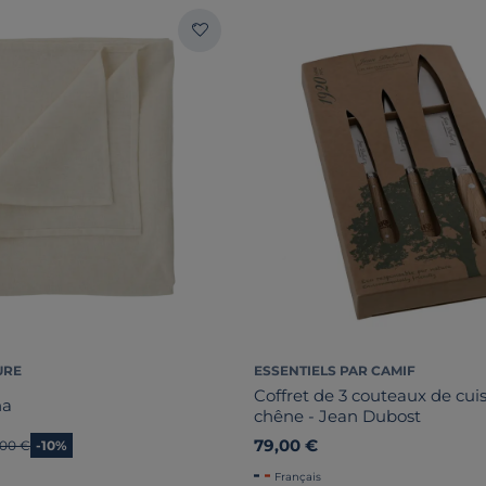
URE
ESSENTIELS PAR CAMIF
Coffret de 3 couteaux de cu
na
chêne - Jean Dubost
79,00 €
cien prix
,00 €
-10%
Français