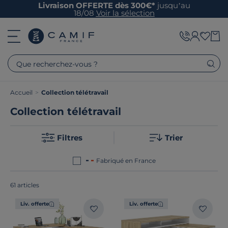
Livraison OFFERTE dès 300€*
jusqu’au
18/08
Voir la sélection
Que recherchez-vous ?
Accueil
>
Collection télétravail
Collection télétravail
Filtres
Trier
Fabriqué en France
61 articles
Liv. offerte
Liv. offerte