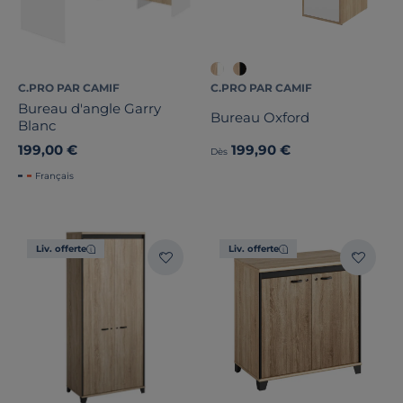
Fonctionnalité(s)
C.PRO PAR CAMIF
C.PRO PAR CAMIF
Dimension
Bureau d'angle Garry
Bureau Oxford
Blanc
Largeur
199,00 €
199,90 €
Dès
Français
Hauteur
Profondeur
Liv. offerte
Liv. offerte
Marque
Note des clients
Stock
Certifications et labels