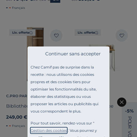
Français
Liv. offerte
Liv. offerte
Continuer sans accepter
Chez Camif pas de surprise dans la
recette : nous utilisons des cookies
propres et des cookies tiers pour
optimiser les fonctionnalités du site,
C.PRO PAR CAMIF
C.PRO PAR CAMIF
élaborer des statistiques ou vous
proposer les articles ou publicités qui
Bibliothèque Gregory
Bureau Tennessee
-5%
vous correspondent le plus.
249,00 €
399,00 €
Dès
P
O
Pour tout savoir, rendez-vous sur "
U
Français
R
Gestion des cookies
". Vous pourrez y
V
O