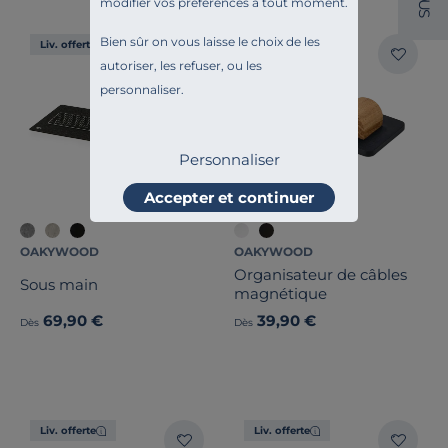
modifier vos préférences à tout moment.
U
S
Bien sûr on vous laisse le choix de les
Liv. offerte
Liv. offerte
autoriser, les refuser, ou les
personnaliser.
Personnaliser
Accepter et continuer
OAKYWOOD
OAKYWOOD
Organisateur de câbles
Sous main
magnétique
69,90 €
39,90 €
Dès
Dès
Liv. offerte
Liv. offerte