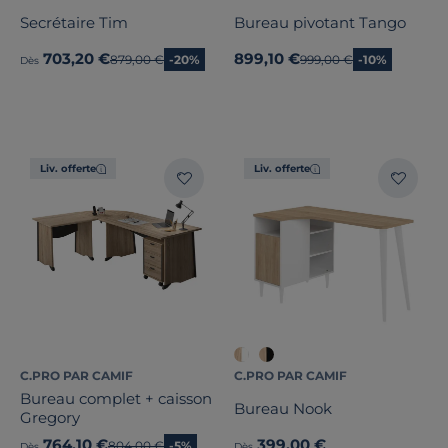
Secrétaire Tim
Bureau pivotant Tango
703,20 €
899,10 €
Ancien prix
879,00 €
-20%
Ancien prix
999,00 €
-10%
Dès
Liv. offerte
Liv. offerte
C.PRO PAR CAMIF
C.PRO PAR CAMIF
Bureau complet + caisson
Bureau Nook
Gregory
764,10 €
399,00 €
Ancien prix
804,00 €
-5%
Dès
Dès