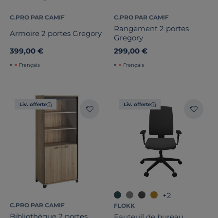
Pays de fabrication
C.PRO PAR CAMIF
C.PRO PAR CAMIF
Rangement 2 portes
Armoire 2 portes Gregory
Gregory
399,00 €
299,00 €
Français
Français
Liv. offerte
Liv. offerte
+2
C.PRO PAR CAMIF
FLOKK
Bibliothèque 2 portes
Fauteuil de bureau