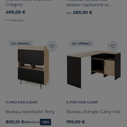
Gregory
dossier capitonné et
accoudoirs réglables Raya
499,00 €
289,00 €
Dès
23S
Français
Liv. offerte
Liv. offerte
C.PRO PAR CAMIF
C.PRO PAR CAMIF
Bureau secrétaire Terry
Bureau d'angle Garry noir
800,10 €
199,00 €
Ancien prix
889,00 €
-10%