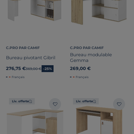
C.PRO PAR CAMIF
C.PRO PAR CAMIF
Bureau modulable
Bureau pivotant Gibril
Gemma
Catégories
276,75 €
269,00 €
Ancien prix
369,00 €
-25%
Français
Français
Liv. offerte
Liv. offerte