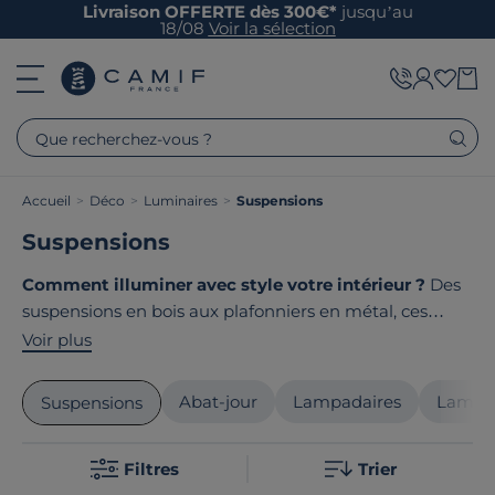
Livraison OFFERTE dès 300€*
jusqu’au
18/08
Voir la sélection
Que recherchez-vous ?
Accueil
>
Déco
>
Luminaires
>
Suspensions
Suspensions
Comment illuminer avec style votre intérieur ?
Des
suspensions en bois aux plafonniers en métal, ces
luminaires design subliment chaque pièce de votre
Voir plus
maison. Au-dessus d'une table à manger, dans une
entrée ou un salon, leur lumière crée une ambiance
Abat-jour
Lampadaires
Lampes
Suspensions
chaleureuse unique.
Design épuré, matériaux nobles
et fabrication artisanale
caractérisent notre sélection.
Filtres
Trier
Le point commun de nos produits ? Ils sont tous