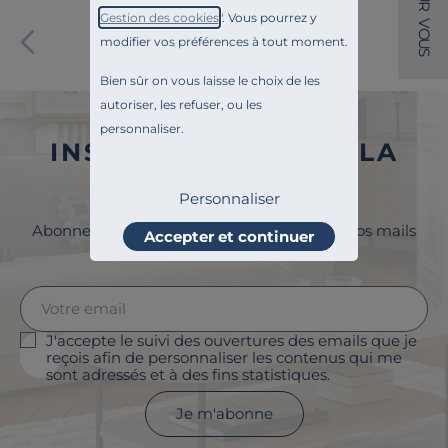
R
Gestion des cookies
". Vous pourrez y
V
Paiement sécurisé
O
modifier vos préférences à tout moment.
U
S
Bien sûr on vous laisse le choix de les
autoriser, les refuser, ou les
personnaliser.
INSCRIVEZ-VOUS À LA
NEWSLETTER
Personnaliser
Abonnez-vous à la newsletter et surveillez vos mails
Accepter et continuer
pour profiter de 5% de remise !
J'accepte le suivi des ouvertures des emails que je
reçois afin de personnaliser les contenus qui me
sont adressés et à des fins statistiques.
Je m'abonne