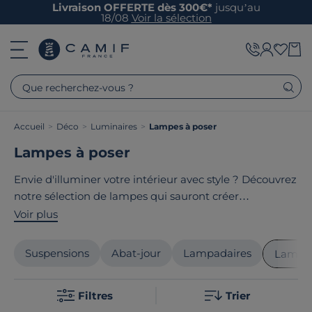
Livraison OFFERTE dès 300€*
jusqu’au
18/08
Voir la sélection
Que recherchez-vous ?
Accueil
>
Déco
>
Luminaires
>
Lampes à poser
Lampes à poser
Envie d'illuminer votre intérieur avec style ? Découvrez
notre sélection de lampes qui sauront créer
l'ambiance parfaite dans chacune de vos pièces ! Des
Voir plus
lampes de table élégantes pour votre salon aux
lampes de chevet cosy pour votre chambre, en
Suspensions
Abat-jour
Lampadaires
Lampes
passant par les lampes à poser design pour votre
bureau - nous avons pensé à tout. Le point commun
Filtres
Trier
de nos produits ? Ils sont tous
fabriqués en France ou