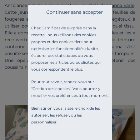
Ambiance nature avec la
création végétale de Leanna Earle
.
Continuer sans accepter
Cette jeune graphiste vous invite à utiliser des feuilles de
fougères afin de créer de véritables tampons végétaux, à
utiliser pour décorer vos coussins ou n’importe quel tissu.
Chez Camif pas de surprise dans la
Elle a commencé par sélectionner de belles feuilles et les a
recette : nous utilisons des cookies
recouvertes au pinceau puis au rouleau avec la teinture
propres et des cookies tiers pour
contenue dans le kit de personnalisation. Leanna s’est
optimiser les fonctionnalités du site,
ensuite servie des feuilles comme s’il s’agissait de tampons.
élaborer des statistiques ou vous
Une opération rapide mais délicate pour obtenir des
proposer les articles ou publicités qui
coussins hors du commun.
vous correspondent le plus.
Pour tout savoir, rendez-vous sur
"
Gestion des cookies
". Vous pourrez y
modifier vos préférences à tout moment.
Bien sûr on vous laisse le choix de les
autoriser, les refuser, ou les
personnaliser.