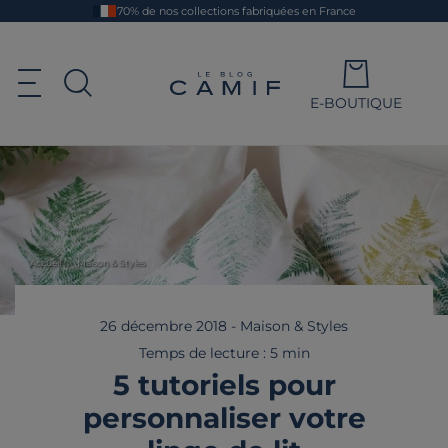
Aller
70% de nos collections fabriquées en France
au
contenu
principal
Le blog Camif
Ouvrir le menu de navigation
E-BOUTIQUE
Ouvrir la recherche
Accueil
Maison & Styles
26 décembre 2018
-
Maison & Styles
Temps de lecture : 5 min
5 tutoriels pour
personnaliser votre