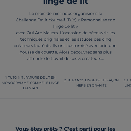
linge de lit
Le mois dernier nous organisions le
Challenge Do it Yourself (DIY) « Personnalise ton
linge de lit »
avec Oui Are Makers. L’occasion de découvrir les
techniques originales et les astuces des cinq
créateurs lauréats. Ils ont customisé avec brio une
housse de couette
. Alors découvrez sans plus
attendre le travail de ces 5 créateurs...
TUTO N°1 : PARURE DE LIT EN
TUTO N°2 : LINGE DE LIT FAÇON
TU
MONOGRAMME, COMME LE LINGE
HERBIER GRANITÉ
LIN
D'ANTAN
Vous êtes prêts ? C’est parti pour les