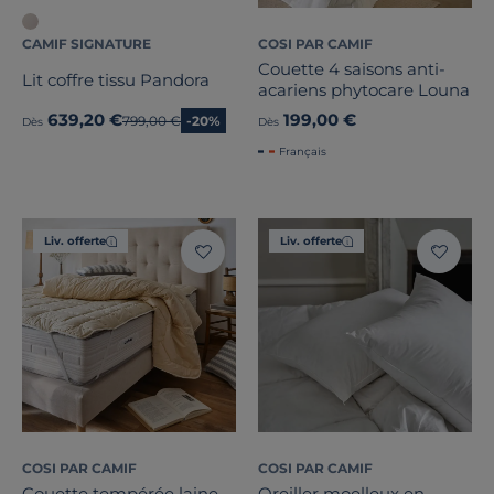
CAMIF SIGNATURE
COSI PAR CAMIF
Couette 4 saisons anti-
Lit coffre tissu Pandora
acariens phytocare Louna
639,20 €
199,00 €
Ancien prix
799,00 €
-20%
Dès
Dès
Français
Liv. offerte
Liv. offerte
COSI PAR CAMIF
COSI PAR CAMIF
Couette tempérée laine
Oreiller moelleux en