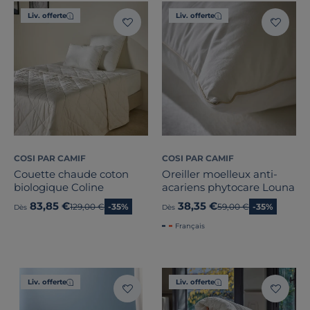
Liv. offerte
Liv. offerte
COSI PAR CAMIF
COSI PAR CAMIF
Couette chaude coton
Oreiller moelleux anti-
biologique Coline
acariens phytocare Louna
83,85 €
38,35 €
Ancien prix
129,00 €
-35%
Ancien prix
59,00 €
-35%
Dès
Dès
Français
Liv. offerte
Liv. offerte