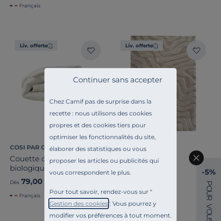
Français
Liv. offerte
Liv. offerte
Continuer sans accepter
Chez Camif pas de surprise dans la
recette : nous utilisons des cookies
propres et des cookies tiers pour
optimiser les fonctionnalités du site,
COSI PAR CAMIF
CAMIF SIGNATURE
élaborer des statistiques ou vous
Couette chaude coton
proposer les articles ou publicités qui
Tapis Réjane
biologique Diane
-5%
vous correspondent le plus.
79,00 €
169,00 €
Dès
Dès
P
O
Pour tout savoir, rendez-vous sur "
U
Français
R
Gestion des cookies
". Vous pourrez y
V
O
modifier vos préférences à tout moment.
U
S