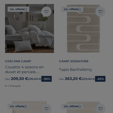
Liv. offerte
Liv. offerte
COSI PAR CAMIF
CAMIF SIGNATURE
Couette 4 saisons en
Tapis Barthélémy
duvet et percale
biologique Carla
209,30 €
263,20 €
Ancien prix
299,00 €
-30%
Ancien prix
329,00 €
-20%
Dès
Dès
Français
Liv. offerte
Liv. offerte