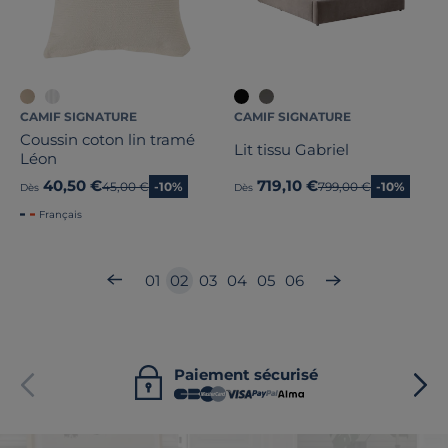
CAMIF SIGNATURE
CAMIF SIGNATURE
Coussin coton lin tramé
Lit tissu Gabriel
Léon
40,50 €
719,10 €
Ancien prix
45,00 €
-10%
Ancien prix
799,00 €
-10%
Dès
Dès
Français
01
02
03
04
05
06
Paiement sécurisé