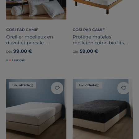
Marque
COSI PAR CAMIF
COSI PAR CAMIF
Nature du garnissage
Oreiller moelleux en
Protège matelas
duvet et percale
molleton coton bio lits
Composition du garnissage
biologique Cléo
duo Mona
99,00 €
59,00 €
Dès
Dès
Français
Traitement
Note des clients
Liv. offerte
Liv. offerte
Stock
Certifications et labels
Pays de fabrication