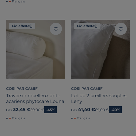
Français
Liv. offerte
Liv. offerte
COSI PAR CAMIF
COSI PAR CAMIF
Traversin moelleux anti-
Lot de 2 oreillers souples
acariens phytocare Louna
Leny
32,45 €
41,40 €
Ancien prix
59,00 €
-45%
Ancien prix
69,00 €
-40%
Dès
Dès
Français
Français