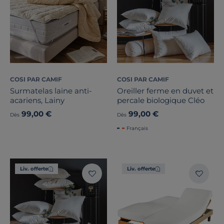
COSI PAR CAMIF
COSI PAR CAMIF
Surmatelas laine anti-
Oreiller ferme en duvet et
acariens, Lainy
percale biologique Cléo
Catégories
99,00 €
99,00 €
Dès
Dès
Français
Liv. offerte
Liv. offerte