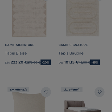
CAMIF SIGNATURE
CAMIF SIGNATURE
Tapis Blaise
Tapis Baudile
223,20 €
101,15 €
Ancien prix
279,00 €
-20%
Ancien prix
119,00 €
-15%
Dès
Dès
Liv. offerte
Liv. offerte