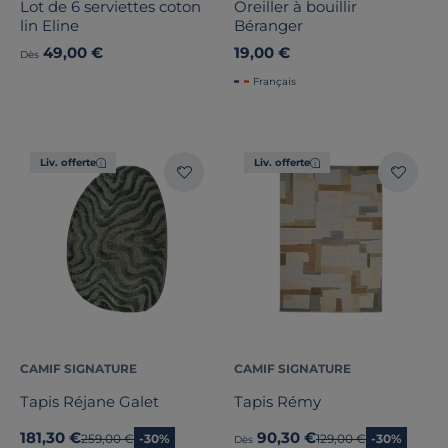
Lot de 6 serviettes coton
Oreiller à bouillir
lin Eline
Béranger
49,00 €
19,00 €
Dès
Français
Liv. offerte
Liv. offerte
CAMIF SIGNATURE
CAMIF SIGNATURE
Tapis Réjane Galet
Tapis Rémy
181,30 €
90,30 €
Ancien prix
259,00 €
-30%
Ancien prix
129,00 €
-30%
Dès