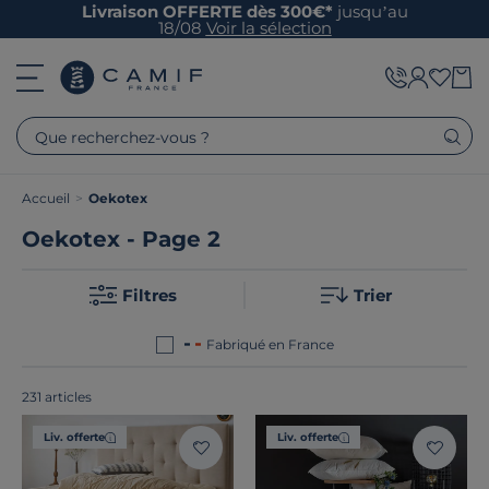
Livraison OFFERTE dès 300€*
jusqu’au
18/08
Voir la sélection
Que recherchez-vous ?
Accueil
>
Oekotex
Oekotex - Page 2
Filtres
Trier
Fabriqué en France
231 articles
Liv. offerte
Liv. offerte