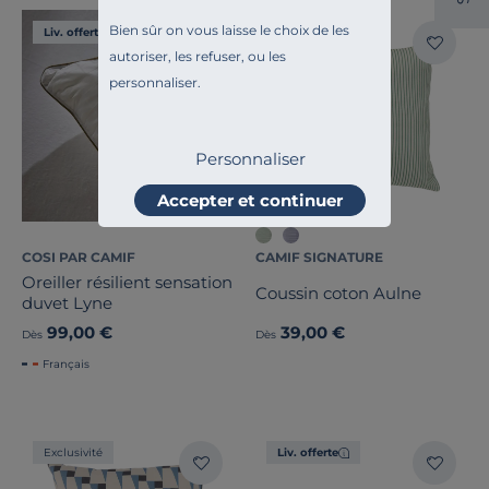
Bien sûr on vous laisse le choix de les
Liv. offerte
Liv. offerte
autoriser, les refuser, ou les
personnaliser.
Personnaliser
Accepter et continuer
COSI PAR CAMIF
CAMIF SIGNATURE
Oreiller résilient sensation
Coussin coton Aulne
duvet Lyne
99,00 €
39,00 €
Dès
Dès
Français
Exclusivité
Liv. offerte