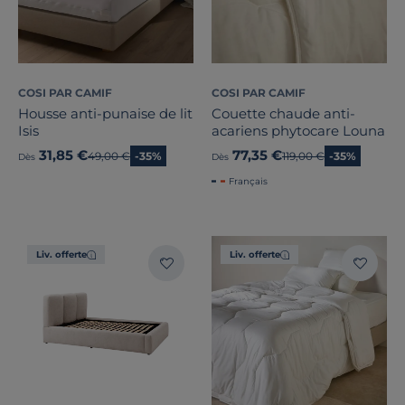
COSI PAR CAMIF
COSI PAR CAMIF
Housse anti-punaise de lit
Couette chaude anti-
Isis
acariens phytocare Louna
31,85 €
77,35 €
Ancien prix
49,00 €
-35%
Ancien prix
119,00 €
-35%
Dès
Dès
Français
Liv. offerte
Liv. offerte