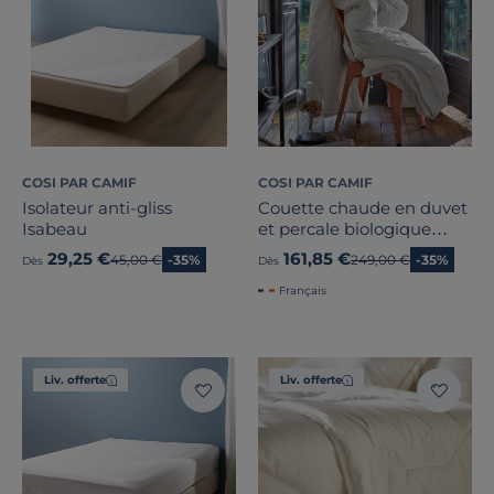
COSI PAR CAMIF
COSI PAR CAMIF
Isolateur anti-gliss
Couette chaude en duvet
Isabeau
et percale biologique
Camélia
29,25 €
161,85 €
Ancien prix
45,00 €
-35%
Ancien prix
249,00 €
-35%
Dès
Dès
Français
Liv. offerte
Liv. offerte