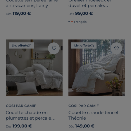
anti-acariens, Lainy
duvet et percale
biologique Carla
119,00 €
99,00 €
Dès
Dès
Français
Liv. offerte
Liv. offerte
COSI PAR CAMIF
COSI PAR CAMIF
Couette chaude en
Couette chaude tencel
plumettes et percale
Théonie
biologique Carl
199,00 €
149,00 €
Dès
Dès