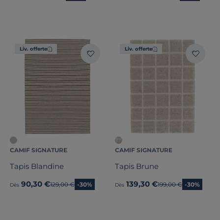
Liv. offerte
Liv. offerte
CAMIF SIGNATURE
CAMIF SIGNATURE
Tapis Blandine
Tapis Brune
90,30 €
139,30 €
Ancien prix
129,00 €
-30%
Ancien prix
199,00 €
-30%
Dès
Dès