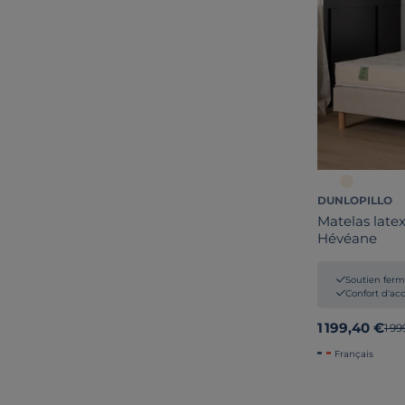
DUNLOPILLO
Matelas latex
Hévéane
Soutien fer
Confort d'ac
1 199,40 €
Anc
1 9
Français