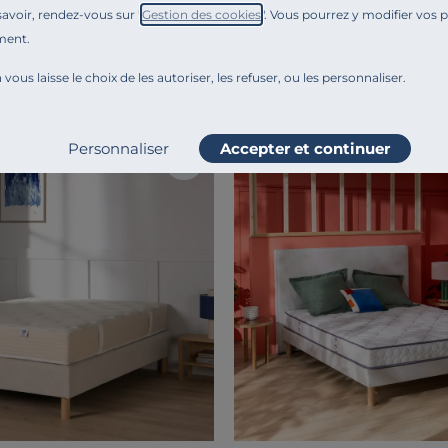
cueil tonique
Confort d'accueil moelleux
avoir, rendez-vous sur "
Gestion des cookies
". Vous pourrez y modifier vos 
ment.
1 299,00 €
Français
 vous laisse le choix de les autoriser, les refuser, ou les personnaliser.
Personnaliser
Accepter et continuer
Liv. offerte