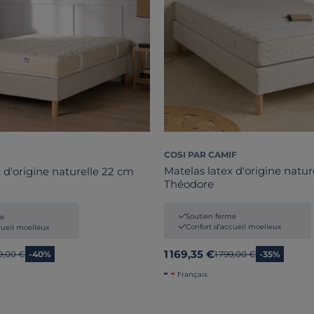
COSI PAR CAMIF
Matelas latex d'origine natur
 d'origine naturelle 22 cm
Théodore
Soutien ferme
me
Confort d'accueil moelleux
cueil moelleux
1 169,35 €
ien prix
99,00 €
-40%
Ancien prix
1 799,00 €
-35%
Français