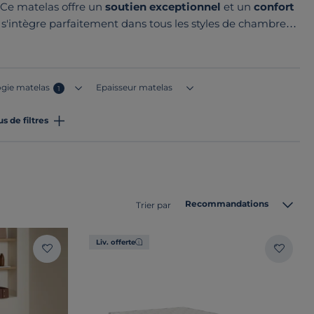
 Ce matelas offre un
soutien exceptionnel
et un
confort
s'intègre parfaitement dans tous les styles de chambres,
es matières et de l'artisanat européen. Le point commun
s en France ou en Europe !
gie matelas
Epaisseur matelas
1
us de filtres
Recommandations
Trier par
Liv. offerte