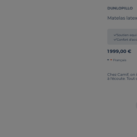
DUNLOPILLO
Matelas late
Soutien equi
Confort d'ac
1 999,00 €
Français
Chez Camif, on i
à l'écoute. Tout