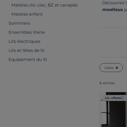
Découvrez 
Matelas clic-clac, BZ et canapés
moelleux
p
Matelas enfant
qu'elles soie
Sommiers
Ensembles literie
Lits électriques
Lits et têtes de lit
Equipement du lit
Latex
8 articles
Liv. offerte