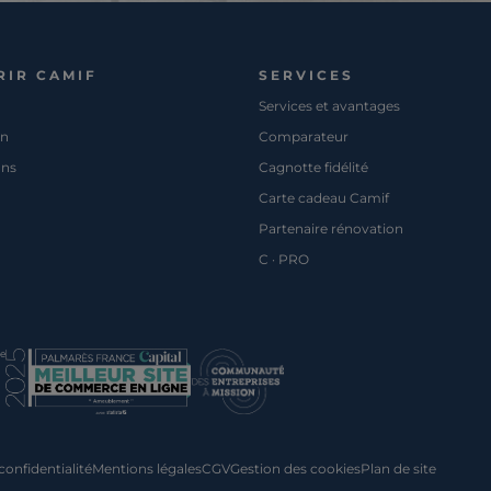
RIR CAMIF
SERVICES
Services et avantages
on
Comparateur
ons
Cagnotte fidélité
Carte cadeau Camif
Partenaire rénovation
C · PRO
pe
confidentialité
Mentions légales
CGV
Gestion des cookies
Plan de site