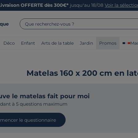
Livraison OFFERTE dès 300€*
jusqu’au 18/08
Voir la sélecti
rque
Que recherchez-vous ?
Déco
Enfant
Arts de la table
Jardin
Promos
Mad
Matelas 160 x 200 cm en late
uve le matelas fait pour moi
ndant à 5 questions maximum
encer le questionnaire