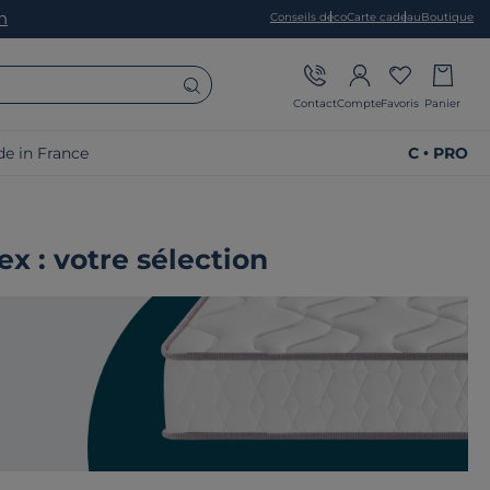
on
Conseils déco
Carte cadeau
Boutique
Contact
Compte
Favoris
Panier
e in France
C • PRO
x : votre sélection