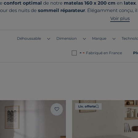
le
confort optimal
de notre
matelas 160 x 200 cm
en
latex
.
our des nuits de
sommeil réparateur
. Élégamment conçu, il 
nt modernes ou classiques. Profitez de la
qualité supérieure
d
Voir plus
de nos produits ? Ils sont tous fabriqué
Déhoussable
Dimension
Marque
Technolo
Fabriqué en France
Pl
Liv. offerte