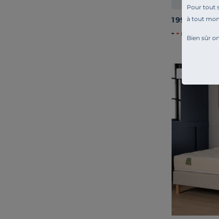
Confort d'ac
Pour tout s
à tout mo
1 999,00 €
Français
Bien sûr on
Liv. offerte