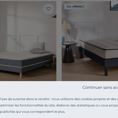
Liv. offerte
Continuer sans ac
F
COSI PAR CAMIF
 d'origine naturelle 21 cm
pas de surprise dans la recette : nous utilisons des cookies propres et des
Matelas latex 20 cm Marin
optimiser les fonctionnalités du site, élaborer des statistiques ou vous propo
 publicités qui vous correspondent le plus.
 ferme
Soutien equilibré