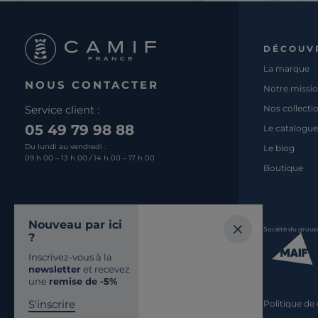
DÉCOUV
La marque
NOUS CONTACTER
Notre missi
Service client :
Nos collecti
05 49 79 98 88
Le catalogue
Du lundi au vendredi :
Le blog
09 h 00 – 13 h 00 / 14 h 00 – 17 h 00
Boutique
Nous écrire
Nouveau par ici
Société du grou
?
Retrouvez-nous
Inscrivez-vous à la
SUR LES RÉSEAUX
newsletter
et recevez
une
remise de -5%
S'inscrire
Politique de 