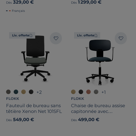
329,00 €
1 299,00 €
Dès
Dès
Français
Liv. offerte
Liv. offerte
+2
+1
FLOKK
FLOKK
Fauteuil de bureau sans
Chaise de bureau assise
têtière Xenon Net 101SFL
capitonnée avec
accoudoirs Tion 2140
549,00 €
499,00 €
Dès
Dès