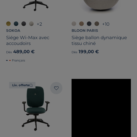
Marque
+2
+10
Note des clients
SOKOA
BLOON PARIS
Siége Wi-Max avec
Siège ballon dynamique
Stock
accoudoirs
tissu chiné
489,00 €
199,00 €
Dès
Dès
Certifications et labels
Français
Pays de fabrication
Liv. offerte