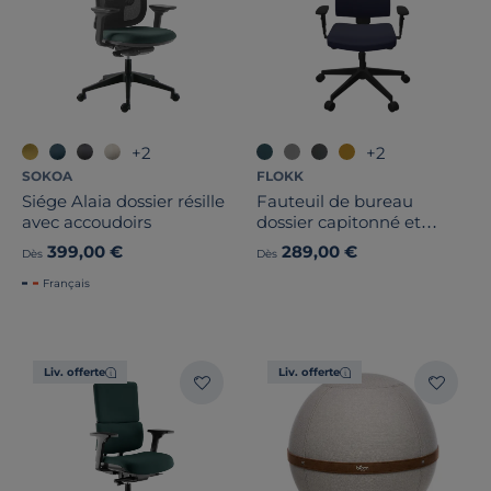
Catégories
1
+2
+2
SOKOA
FLOKK
Siége Alaia dossier résille
Fauteuil de bureau
avec accoudoirs
dossier capitonné et
accoudoirs réglables Raya
399,00 €
289,00 €
Dès
Dès
23S
Français
Liv. offerte
Liv. offerte
Hauteur
Profondeur