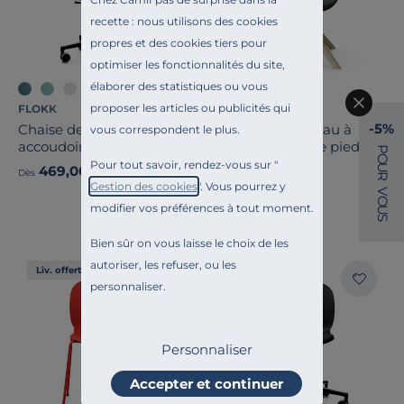
recette : nous utilisons des cookies
propres et des cookies tiers pour
optimiser les fonctionnalités du site,
élaborer des statistiques ou vous
+5
+2
proposer les articles ou publicités qui
FLOKK
FLOKK
-5%
Chaise de bureau avec
Fauteuil de bureau à
vous correspondent le plus.
accoudoirs Noor 6070S
dossier inclinable pieds
P
O
bois Ellie Pro 20HW
Pour tout savoir, rendez-vous sur "
U
469,00 €
999,00 €
Dès
Dès
R
Gestion des cookies
". Vous pourrez y
V
O
modifier vos préférences à tout moment.
U
S
Bien sûr on vous laisse le choix de les
autoriser, les refuser, ou les
Liv. offerte
Liv. offerte
personnaliser.
Personnaliser
Accepter et continuer