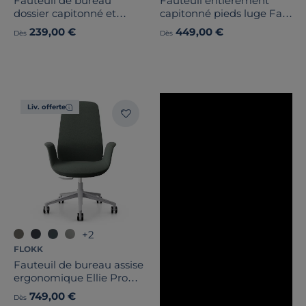
Fauteuil de bureau
Fauteuil entièrement
dossier capitonné et
capitonné pieds luge Fan
plastique noir avec
10V
239,00 €
449,00 €
Dès
Dès
accoudoirs fixes
Liv. offerte
+2
FLOKK
Fauteuil de bureau assise
ergonomique Ellie Pro
10ST
749,00 €
Dès