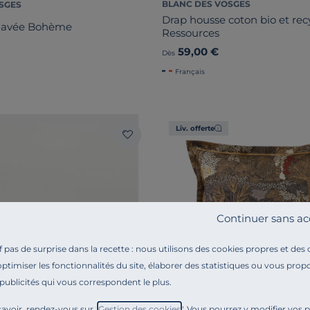
BLANC DES VOSGES
SGES
Drap housse coton bio et rec
 lavée Bohème
Ressources
59,00 €
Dès
Français
Liv. offerte
Continuer sans ac
pas de surprise dans la recette : nous utilisons des cookies propres et des
optimiser les fonctionnalités du site, élaborer des statistiques ou vous propo
 publicités qui vous correspondent le plus.
avoir, rendez-vous sur "
Gestion des cookies
". Vous pourrez y modifier vos 