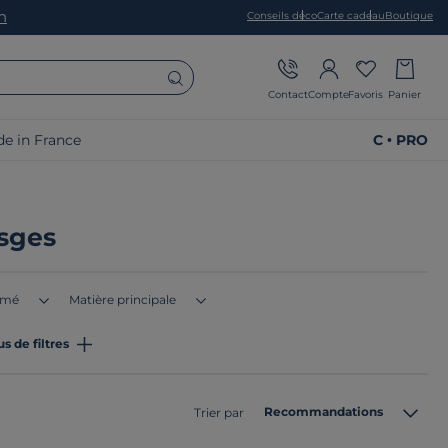
on
Conseils déco
Carte cadeau
Boutique
Contact
Compte
Favoris
Panier
e in France
C • PRO
sges
imé
Matière principale
us de filtres
Recommandations
Trier par