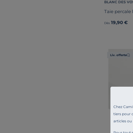
BLANC DES VO
Taie percale
19,90 €
Dès
Liv. offerte
Chez Camif 
tiers pour 
articles ou
Pour tout s