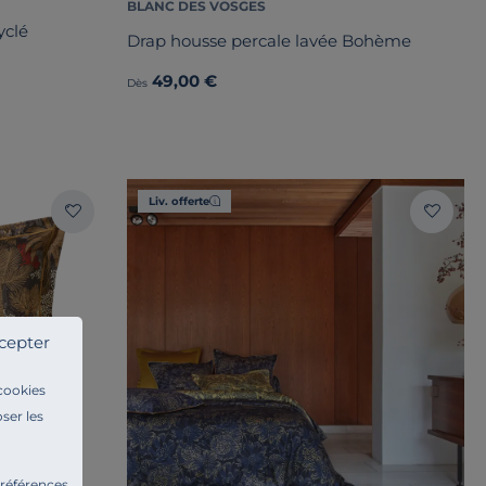
BLANC DES VOSGES
yclé
Drap housse percale lavée Bohème
49,00 €
Dès
Liv. offerte
cepter
 cookies
ser les
préférences