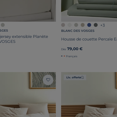
+3
SGES
BLANC DES VOSGES
jersey extensible Planète
Housse de couette Percale E
 VOSGES
79,00 €
Dès
Français
Liv. offerte