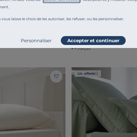
ment.
 vous laisse le choix de les autoriser, les refuser, ou les personnaliser.
SGES
BLANC DES VOSGES
Taie oreiller satin de coton
Satin
BABYLONE
49,00 €
Personnaliser
Accepter et continuer
Dès
Français
Liv. offerte