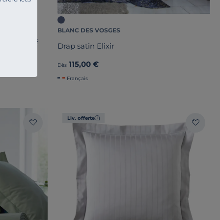
BLANC DES VOSGES
 JARDINS DE
Drap satin Elixir
115,00 €
Dès
Français
Liv. offerte