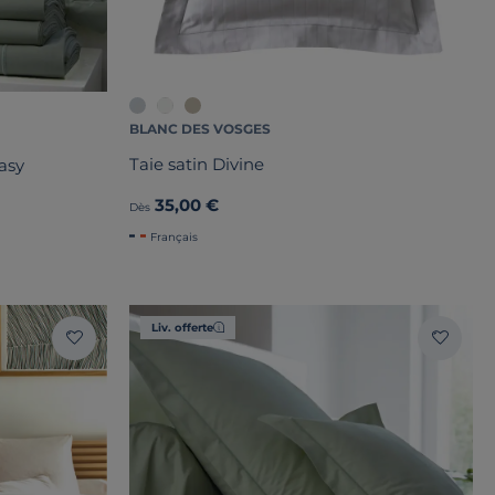
BLANC DES VOSGES
Taie satin Divine
asy
35,00 €
Dès
Français
Liv. offerte