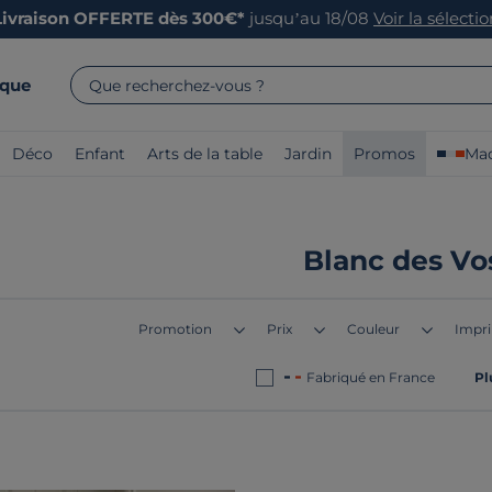
Livraison OFFERTE dès 300€*
jusqu’au 18/08
Voir la sélecti
rque
Que recherchez-vous ?
Déco
Enfant
Arts de la table
Jardin
Promos
Mad
Blanc des Vo
Promotion
Prix
Couleur
Impr
Fabriqué en France
Pl