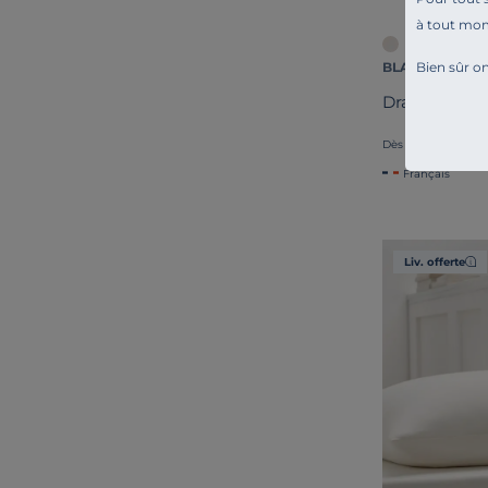
à tout mo
Bien sûr on
BLANC DES VO
Drap housse 
45,00 €
Dès
Français
Liv. offerte