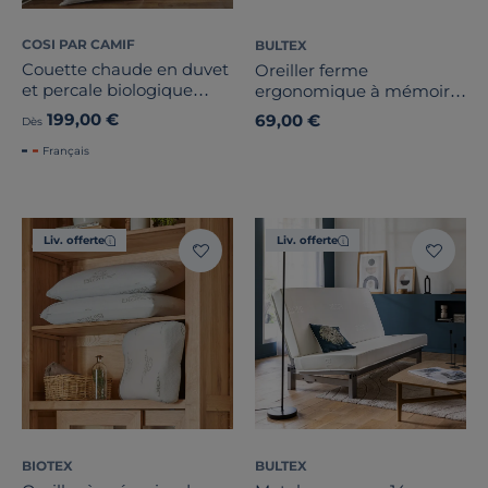
COSI PAR CAMIF
BULTEX
Couette chaude en duvet
Oreiller ferme
et percale biologique
ergonomique à mémoire
Carla
de forme
199,00 €
69,00 €
Dès
Français
Liv. offerte
Liv. offerte
BIOTEX
BULTEX