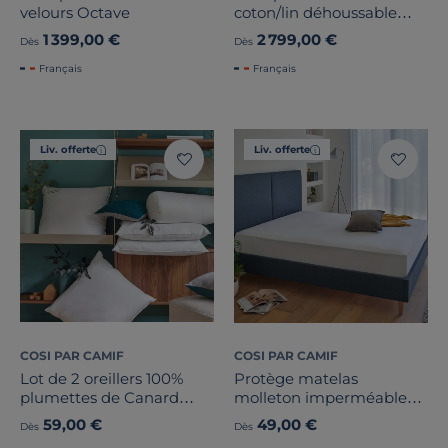
velours Octave
coton/lin déhoussable
Margot
1 399,00 €
2 799,00 €
Dès
Dès
Français
Français
Liv. offerte
Liv. offerte
COSI PAR CAMIF
COSI PAR CAMIF
Lot de 2 oreillers 100%
Protège matelas
plumettes de Canard
molleton imperméable
Candice
coton bio Isaac
59,00 €
49,00 €
Dès
Dès