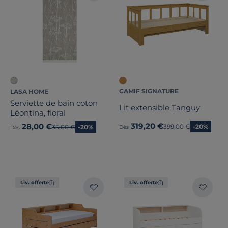
CAMIF SIGNATURE
LASA HOME
Serviette de bain coton
Lit extensible Tanguy
Léontina, floral
319,20 €
28,00 €
Ancien prix
399,00 €
-20%
Ancien prix
35,00 €
-20%
Dès
Dès
Liv. offerte
Liv. offerte