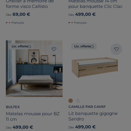
Oreiller à mémoire de
Matelas mousse 14 cm
forme visco Callisto
pour banquette Clic Clac
69,00 €
499,00 €
Dès
Dès
Français
Français
Liv. offerte
Liv. offerte
CAMILLE PAR CAMIF
BULTEX
Lit banquette gigogne
Matelas mousse pour BZ
Sandro
11 cm
499,00 €
499,00 €
Dès
Dès