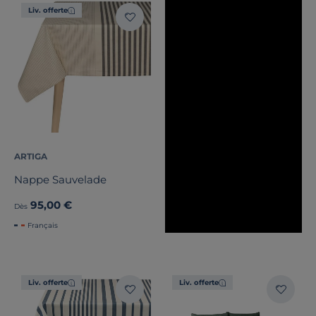
Liv. offerte
ARTIGA
Nappe Sauvelade
95,00 €
Dès
Français
Liv. offerte
Liv. offerte