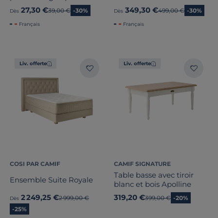
27,30 €
349,30 €
Ancien prix
39,00 €
-30%
Ancien prix
499,00 €
-30%
Dès
Dès
Français
Français
Liv. offerte
Liv. offerte
COSI PAR CAMIF
CAMIF SIGNATURE
Table basse avec tiroir
Ensemble Suite Royale
blanc et bois Apolline
2 249,25 €
319,20 €
Ancien prix
2 999,00 €
Ancien prix
399,00 €
-20%
Dès
-25%