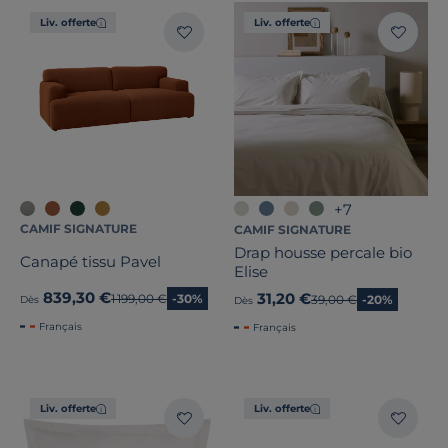
Liv. offerte
Liv. offerte
+7
CAMIF SIGNATURE
CAMIF SIGNATURE
Drap housse percale bio
Canapé tissu Pavel
Elise
839,30 €
31,20 €
Ancien prix
1 199,00 €
-30%
Ancien prix
39,00 €
-20%
Dès
Dès
Français
Français
Liv. offerte
Liv. offerte