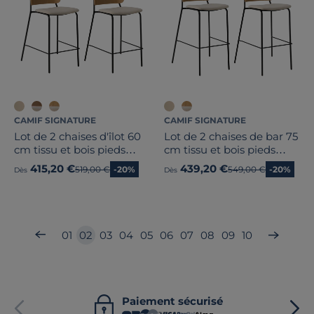
CAMIF SIGNATURE
CAMIF SIGNATURE
Lot de 2 chaises d'îlot 60
Lot de 2 chaises de bar 75
cm tissu et bois pieds
cm tissu et bois pieds
métal Sofia
métal Sofia
415,20 €
439,20 €
Ancien prix
519,00 €
-20%
Ancien prix
549,00 €
-20%
Dès
Dès
01
02
03
04
05
06
07
08
09
10
Paiement sécurisé