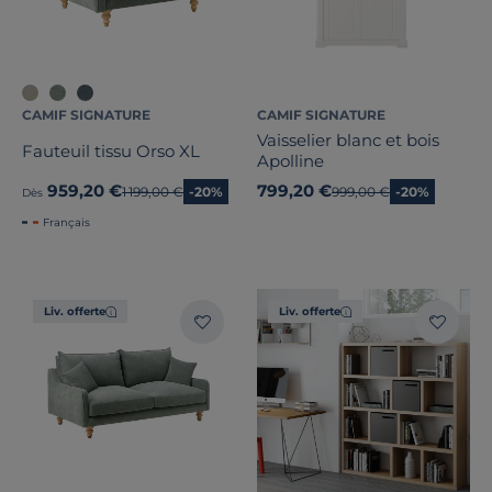
CAMIF SIGNATURE
CAMIF SIGNATURE
Vaisselier blanc et bois
Fauteuil tissu Orso XL
Apolline
959,20 €
799,20 €
Ancien prix
1 199,00 €
-20%
Ancien prix
999,00 €
-20%
Dès
Français
Liv. offerte
Liv. offerte