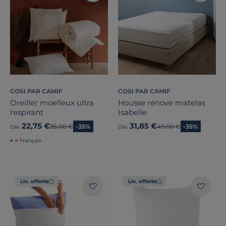
COSI PAR CAMIF
COSI PAR CAMIF
Oreiller moelleux ultra
Housse rénove matelas
respirant
Isabelle
22,75 €
31,85 €
Ancien prix
35,00 €
-35%
Ancien prix
49,00 €
-35%
Dès
Dès
Français
Liv. offerte
Liv. offerte