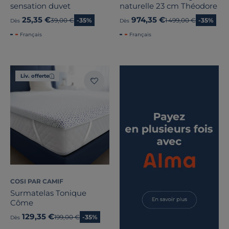
sensation duvet
naturelle 23 cm Théodore
25,35 €
974,35 €
Ancien prix
39,00 €
-35%
Ancien prix
1 499,00 €
-35%
Dès
Dès
Français
Français
Liv. offerte
COSI PAR CAMIF
Surmatelas Tonique
Côme
129,35 €
Ancien prix
199,00 €
-35%
Dès