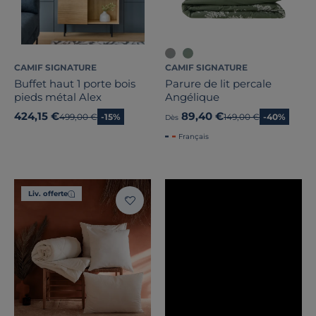
Dimension
CAMIF SIGNATURE
CAMIF SIGNATURE
Buffet haut 1 porte bois
Parure de lit percale
Largeur
pieds métal Alex
Angélique
424,15 €
89,40 €
Ancien prix
499,00 €
-15%
Ancien prix
149,00 €
-40%
Dès
Hauteur
Français
Profondeur
Marque
Liv. offerte
Note des clients
Stock
Pays de fabrication