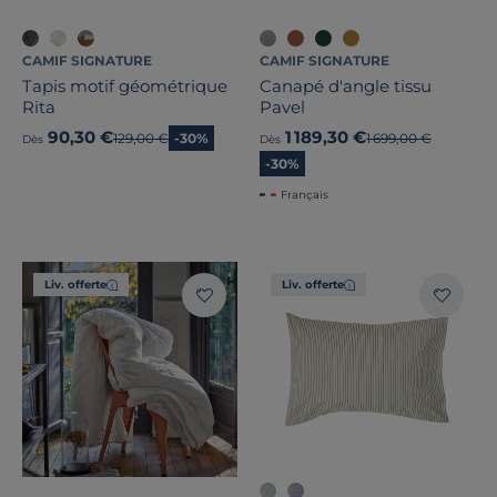
CAMIF SIGNATURE
CAMIF SIGNATURE
Tapis motif géométrique
Canapé d'angle tissu
Rita
Pavel
90,30 €
1 189,30 €
Ancien prix
129,00 €
-30%
Ancien prix
1 699,00 €
Dès
Dès
-30%
Français
Liv. offerte
Liv. offerte