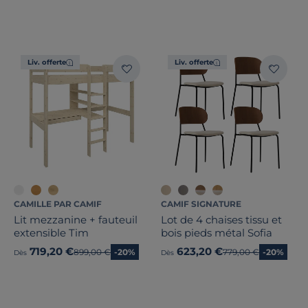
Liv. offerte
Liv. offerte
CAMILLE PAR CAMIF
CAMIF SIGNATURE
Lit mezzanine + fauteuil
Lot de 4 chaises tissu et
extensible Tim
bois pieds métal Sofia
719,20 €
623,20 €
Ancien prix
899,00 €
-20%
Ancien prix
779,00 €
-20%
Dès
Dès