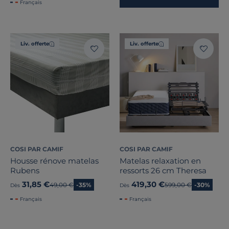
Français
Liv. offerte
Liv. offerte
COSI PAR CAMIF
COSI PAR CAMIF
Housse rénove matelas
Matelas relaxation en
Rubens
ressorts 26 cm Theresa
31,85 €
419,30 €
Ancien prix
49,00 €
-35%
Ancien prix
599,00 €
-30%
Dès
Dès
Français
Français