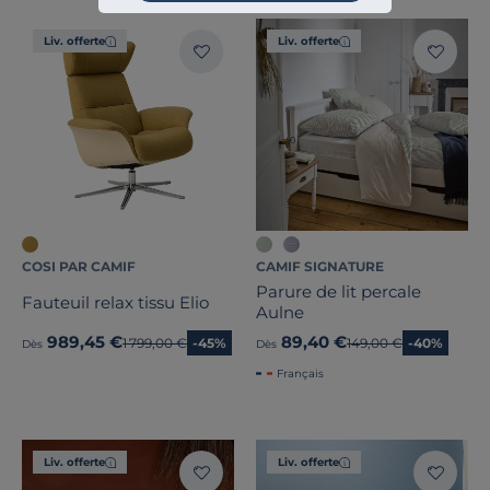
Liv. offerte
Liv. offerte
COSI PAR CAMIF
CAMIF SIGNATURE
Parure de lit percale
Fauteuil relax tissu Elio
Aulne
989,45 €
89,40 €
Ancien prix
1 799,00 €
-45%
Ancien prix
149,00 €
-40%
Dès
Dès
Français
Liv. offerte
Liv. offerte