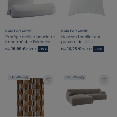
COSI PAR CAMIF
COSI PAR CAMIF
Protège oreiller bouclette
Housse d'oreiller anti-
imperméable Bérénice
punaise de lit Isis
18,85 €
16,25 €
Ancien prix
29,00 €
-35%
Ancien prix
25,00 €
-35%
Dès
Dès
Liv. offerte
Liv. offerte