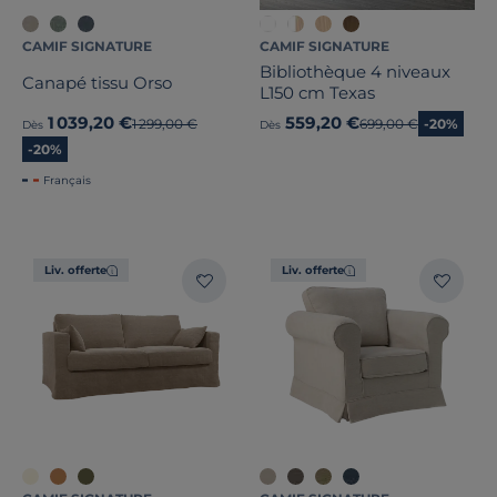
CAMIF SIGNATURE
CAMIF SIGNATURE
Bibliothèque 4 niveaux
Canapé tissu Orso
L150 cm Texas
1 039,20 €
559,20 €
Ancien prix
1 299,00 €
Ancien prix
699,00 €
-20%
Dès
Dès
-20%
Français
Liv. offerte
Liv. offerte