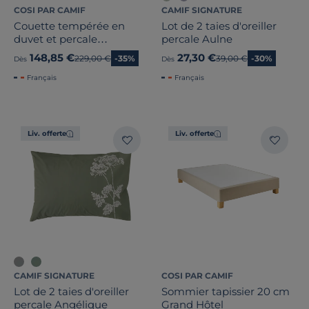
COSI PAR CAMIF
CAMIF SIGNATURE
Couette tempérée en
Lot de 2 taies d'oreiller
duvet et percale
percale Aulne
biologique Camélia
148,85 €
27,30 €
Ancien prix
229,00 €
-35%
Ancien prix
39,00 €
-30%
Dès
Dès
Français
Français
Liv. offerte
Liv. offerte
CAMIF SIGNATURE
COSI PAR CAMIF
Lot de 2 taies d'oreiller
Sommier tapissier 20 cm
percale Angélique
Grand Hôtel