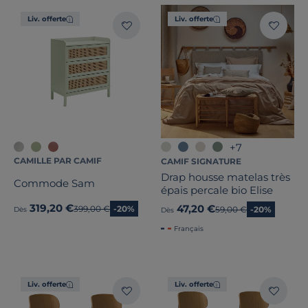
Liv. offerte
Liv. offerte
+7
CAMILLE PAR CAMIF
CAMIF SIGNATURE
Drap housse matelas très
Commode Sam
épais percale bio Elise
319,20 €
47,20 €
Ancien prix
399,00 €
-20%
Ancien prix
59,00 €
-20%
Dès
Dès
Français
Liv. offerte
Liv. offerte