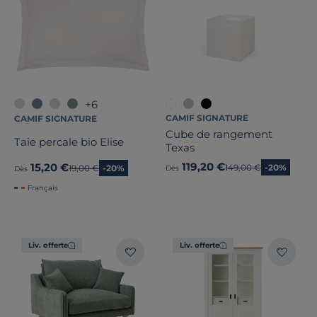
+6
CAMIF SIGNATURE
CAMIF SIGNATURE
Cube de rangement
Taie percale bio Elise
Texas
119,20 €
15,20 €
Ancien prix
149,00 €
-20%
Ancien prix
19,00 €
-20%
Dès
Dès
Français
Liv. offerte
Liv. offerte