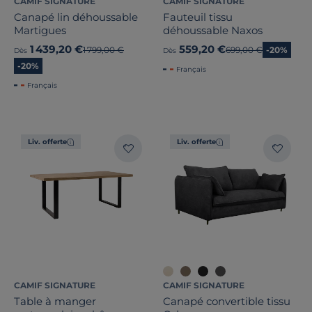
CAMIF SIGNATURE
CAMIF SIGNATURE
Canapé lin déhoussable
Fauteuil tissu
Martigues
déhoussable Naxos
1 439,20 €
559,20 €
Ancien prix
1 799,00 €
Ancien prix
699,00 €
-20%
Dès
Dès
-20%
Français
Français
Liv. offerte
Liv. offerte
CAMIF SIGNATURE
CAMIF SIGNATURE
Table à manger
Canapé convertible tissu