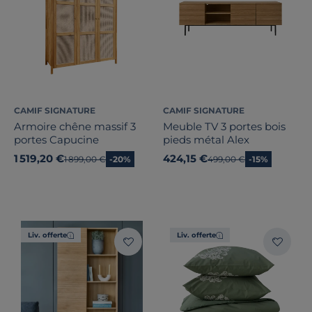
CAMIF SIGNATURE
CAMIF SIGNATURE
Armoire chêne massif 3
Meuble TV 3 portes bois
portes Capucine
pieds métal Alex
1 519,20 €
424,15 €
Ancien prix
1 899,00 €
-20%
Ancien prix
499,00 €
-15%
Catégories
Liv. offerte
Liv. offerte