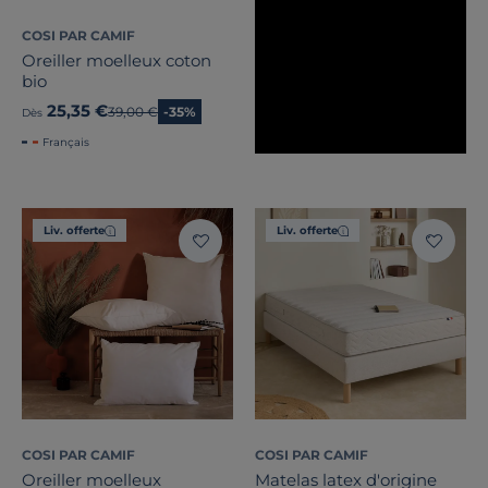
COSI PAR CAMIF
Oreiller moelleux coton
bio
25,35 €
Ancien prix
39,00 €
-35%
Dès
Français
Liv. offerte
Liv. offerte
COSI PAR CAMIF
COSI PAR CAMIF
Oreiller moelleux
Matelas latex d'origine