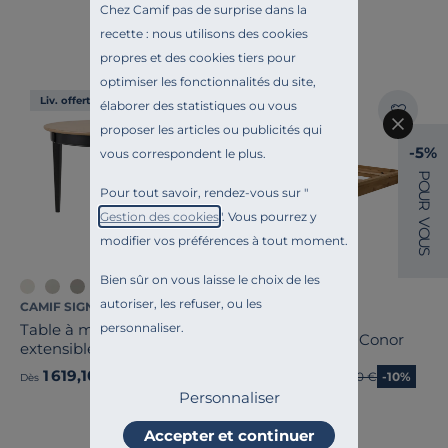
Chez Camif pas de surprise dans la
recette : nous utilisons des cookies
propres et des cookies tiers pour
optimiser les fonctionnalités du site,
Liv. offerte
Liv. offerte
élaborer des statistiques ou vous
proposer les articles ou publicités qui
-5%
vous correspondent le plus.
P
O
Pour tout savoir, rendez-vous sur "
U
R
Gestion des cookies
". Vous pourrez y
V
O
modifier vos préférences à tout moment.
U
S
Bien sûr on vous laisse le choix de les
autoriser, les refuser, ou les
CAMIF SIGNATURE
CAMIF SIGNATURE
personnaliser.
Table à manger ronde
Lit chêne massif Conor
extensible bois massif 4 à
8 personnes Embellie
1 619,10 €
809,10 €
Ancien prix
1 799,00 €
-10%
Ancien prix
899,00 €
-10%
Dès
Dès
Personnaliser
Accepter et continuer