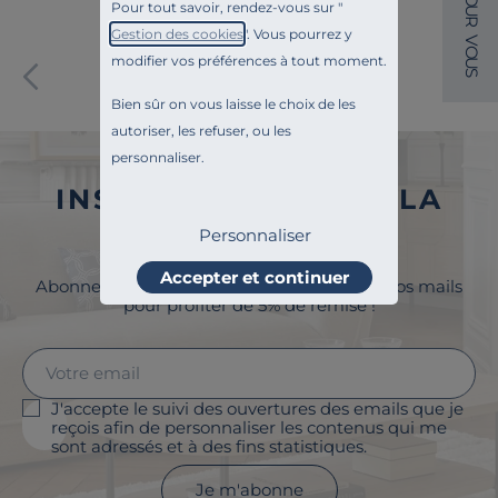
O
Pour tout savoir, rendez-vous sur "
U
R
Gestion des cookies
". Vous pourrez y
V
O
modifier vos préférences à tout moment.
Paiement sécurisé
U
S
Bien sûr on vous laisse le choix de les
autoriser, les refuser, ou les
personnaliser.
INSCRIVEZ-VOUS À LA
NEWSLETTER
Personnaliser
Accepter et continuer
Abonnez-vous à la newsletter et surveillez vos mails
pour profiter de 5% de remise !
J'accepte le suivi des ouvertures des emails que je
reçois afin de personnaliser les contenus qui me
sont adressés et à des fins statistiques.
Je m'abonne