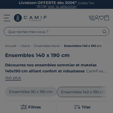
Livraison OFFERTE dès 300€*
jusqu’au
18/08
Voir la sélection
Que recherchez-vous ?
Accueil
>
Literie
>
Ensembles literie
>
Ensembles 140 x 190 cm
Ensembles 140 x 190 cm
Découvrez nos ensembles sommier et matelas
140x190 cm alliant confort et robustesse
. Camif vous
propose une large gamme de produits de qualité,
Voir plus
conçus pour s'adapter à vos besoins de sommeil et
s'intégrer parfaitement dans votre chambre. Notre
Ensembles 90 x 190 cm
Ensembles 140 x 190 cm
offre se distingue par son design technique et sa
fabrication en France ou en Europe. Le point commun
Filtres
Trier
de nos produits ? Ils sont tous
fabriqués en France ou