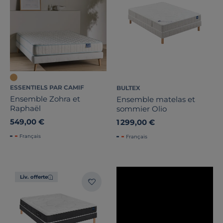
Prix
Promotion
Note des clients
Stock
ESSENTIELS PAR CAMIF
BULTEX
Ensemble Zohra et
Ensemble matelas et
Raphaël
sommier Olio
Certifications et labels
549,00 €
1 299,00 €
Pays de fabrication
Français
Français
Liv. offerte