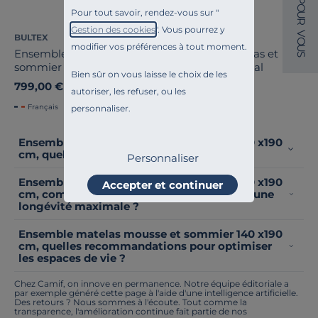
O
Pour tout savoir, rendez-vous sur "
U
R
Gestion des cookies
". Vous pourrez y
V
BULTEX
BULTEX
O
modifier vos préférences à tout moment.
U
Ensemble matelas et
Ensemble matelas et
S
sommier Tokyo
sommier Essential
Bien sûr on vous laisse le choix de les
799,00 €
1 299,00 €
autoriser, les refuser, ou les
Français
Français
personnaliser.
Ensemble matelas mousse et sommier 140 x190
cm, quels sont les composants idéaux ?
Personnaliser
Ensemble matelas mousse et sommier 140 x190
Accepter et continuer
cm, comment entretenir votre literie pour une
longévité maximale ?
Ensemble matelas mousse et sommier 140 x190
cm, quelles recommandations pour optimiser
les espaces de vie ?
Chez Camif, on innove en permanence. Notre équipe éditoriale a
par exemple généré cette page à l'aide d'une intelligence artificielle.
Des retours ? Nous sommes à l'écoute. Tout comme la
transparence, l'amélioration continue fait partie de nos