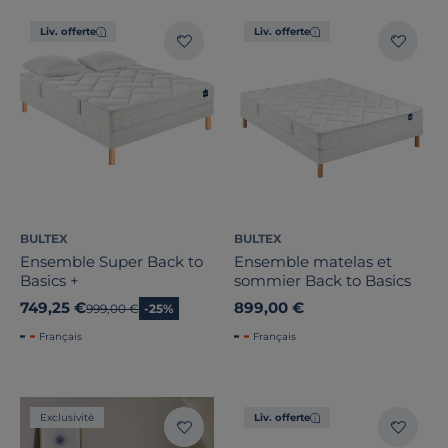
Liv. offerte
Liv. offerte
Epaisseur matelas
Confort d'accueil
BULTEX
BULTEX
Soutien
Ensemble Super Back to
Ensemble matelas et
Basics +
sommier Back to Basics
Nature du garnissage
749,25 €
899,00 €
Ancien prix
999,00 €
-25%
Français
Français
Traitement
Type de soutien
Exclusivité
Liv. offerte
Pieds de sommier inclus