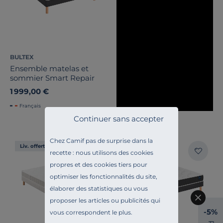
BULTEX
Ensemble matelas et
sommier Smart Repair
1 999,00 €
Français
Continuer sans accepter
Chez Camif pas de surprise dans la
Liv. offerte
Liv. offerte
recette : nous utilisons des cookies
propres et des cookies tiers pour
optimiser les fonctionnalités du site,
élaborer des statistiques ou vous
proposer les articles ou publicités qui
-5%
vous correspondent le plus.
P