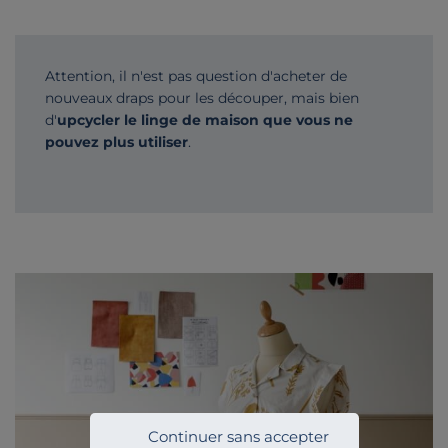
Attention, il n'est pas question d'acheter de
nouveaux draps pour les découper, mais bien
d'
upcycler le linge de maison que vous ne
pouvez plus utiliser
.
Continuer sans accepter