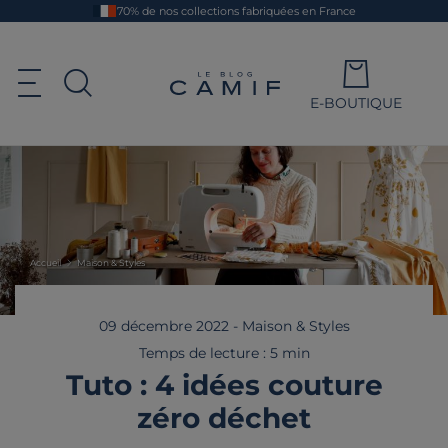
Aller
70% de nos collections fabriquées en France
au
contenu
principal
Le blog Camif
Ouvrir le menu de navigation
E-BOUTIQUE
Ouvrir la recherche
Accueil
Maison & Styles
09 décembre 2022
-
Maison & Styles
Temps de lecture : 5 min
Tuto : 4 idées couture
zéro déchet