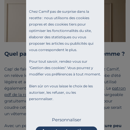
Chez Camif pas de surprise dans la
recette : nous utilisons des cookies
propres et des cookies tiers pour
optimiser les fonctionnalités du site,
élaborer des statistiques ou vous
proposer les articles ou publicités qui
vous correspondent le plus.
Quel patron de robe coudre pour femme ?
Pour tout savoir, rendez-vous sur
"
Gestion des cookies
". Vous pourrez y
Cap' de faire une robe avec vos vieux draps ? Chez Camif,
modifier vos préférences à tout moment.
on relève le défi de transformer un drap en une robe d'été
légère et aérienne. Notre
drap en percale
Helen, utilisé
Bien sûr on vous laisse le choix de les
également pour la pochette, suffisait amplement. Le
patron
autoriser, les refuser, ou les
pdf de la robe Raffaella
de Fabrics store est téléchargeable
personnaliser.
gratuitement. Le niveau de difficulté est médian pour
coudre cette robe. On y a ajouté des poches car que serait
un vêtement sans poche ?
Personnaliser
Avec un peu d'imagination,
chaque tuto de couture peu