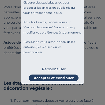
élaborer des statistiques ou vous
Votre Noël s’inspire d’une ambiance nature, où matières
proposer les articles ou publicités qui
naturelles et fleurs séchées trouvent leur place ? Vous
vous correspondent le plus.
apprécierez notre décoration de table simple à réaliser avec
Pour tout savoir, rendez-vous sur
une serviette en tissu et quelques branches au choix. On
"
Gestion des cookies
". Vous pourrez y
vous partage un tuto simple pour embellir votre table de
modifier vos préférences à tout moment.
fête avec une décoration végétale.
Bien sûr on vous laisse le choix de les
Astuce déco
: Customisez votre serviette avec vos fleurs
autoriser, les refuser, ou les
préférées ou une plante de saison selon le thème de votre
personnaliser.
décoration de Noël !
Personnaliser
Accepter et continuer
Les étapes pour une serviette avec
décoration végétale :
Pour commencer, déposez votre serviette face à