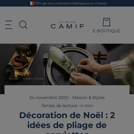
Aller
70% de nos collections fabriquées en France
au
contenu
principal
Le blog Camif
Ouvrir le menu de navigation
E-BOUTIQUE
Ouvrir la recherche
Accueil
Maison & Styles
24 novembre 2020
-
Maison & Styles
Temps de lecture : 4 min
Décoration de Noël : 2
idées de pliage de