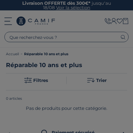
Livraison OFFERTE dès 300€*
jusqu’au
18/08
Voir la sélection
Que recherchez-vous ?
Accueil
>
Réparable 10 ans et plus
Réparable 10 ans et plus
Catégories
Filtres
Trier
0 articles
Pas de produits pour cette catégorie.
Paiement sécurisé