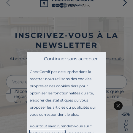
INSCRIVEZ-VOUS À LA
NEWSLETTER
Abonnez-vous à la newsletter et surveillez vos mails
Continuer sans accepter
pour profiter de 5% de remise !
Chez Camif pas de surprise dans la
recette : nous utilisons des cookies
propres et des cookies tiers pour
J'accepte le suivi des ouvertures des emails que je
optimiser les fonctionnalités du site,
reçois afin de personnaliser les contenus qui me
élaborer des statistiques ou vous
sont adressés et à des fins statistiques.
proposer les articles ou publicités qui
Je m'abonne
-5%
vous correspondent le plus.
P
O
Pour tout savoir, rendez-vous sur "
U
R