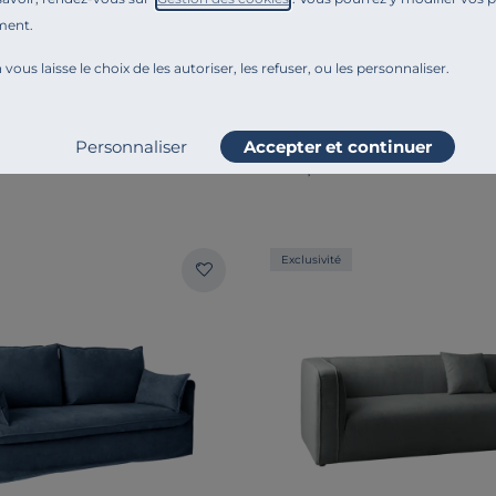
ment.
URE
ESSENTIELS PAR CAMIF
 vous laisse le choix de les autoriser, les refuser, ou les personnaliser.
le tissu velours Oscar
Canapé convertible velours c
€
1 499,00 €
Dès
Personnaliser
Accepter et continuer
Français
Exclusivité