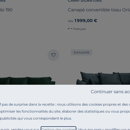
URE
CAMIF SIGNATURE
bi 190
Canapé convertible tissu Or
1 999,00 €
Dès
Français
Exclusivité
Continuer sans ac
pas de surprise dans la recette : nous utilisons des cookies propres et des
optimiser les fonctionnalités du site, élaborer des statistiques ou vous propo
 publicités qui vous correspondent le plus.
avoir, rendez-vous sur "
Gestion des cookies
". Vous pourrez y modifier vos 