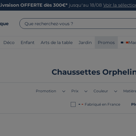
Livraison OFFERTE dès 300€*
jusqu’au 18/08
Voir la sélecti
rque
Que recherchez-vous ?
Déco
Enfant
Arts de la table
Jardin
Promos
Mad
Chaussettes Orphelin
Promotion
Prix
Couleur
Matière
Fabriqué en France
Pl