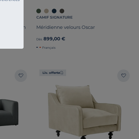
CAMIF SIGNATURE
ôtelé Orion
Méridienne velours Oscar
899,00 €
Dès
Français
Liv. offerte