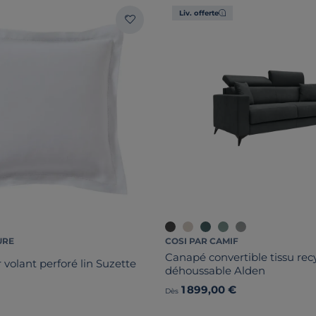
Liv. offerte
URE
COSI PAR CAMIF
Canapé convertible tissu rec
r volant perforé lin Suzette
déhoussable Alden
1 899,00 €
Dès