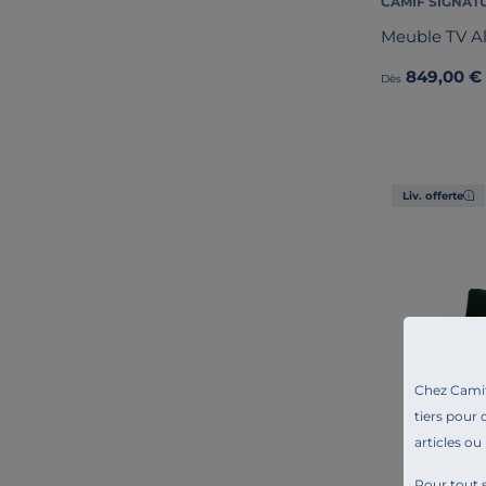
CAMIF SIGNAT
Meuble TV Al
849,00 €
Dès
Liv. offerte
Chez Camif 
tiers pour 
articles ou
Pour tout s