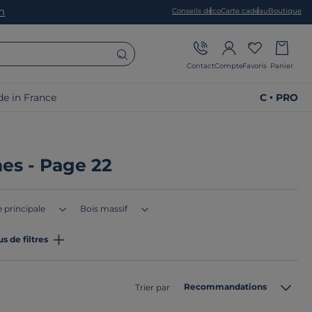
on
Conseils déco
Carte cadeau
Boutique
Contact
Compte
Favoris
Panier
e in France
C • PRO
es - Page 22
 principale
Bois massif
us de filtres
Recommandations
Trier par