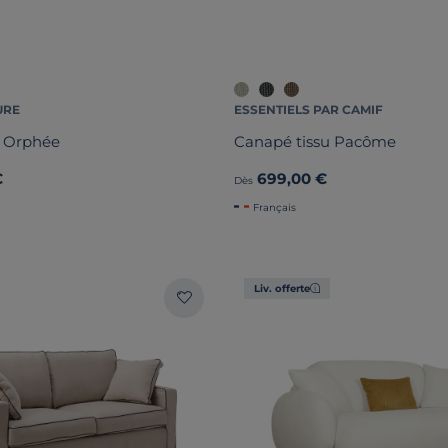
URE
ESSENTIELS PAR CAMIF
u Orphée
Canapé tissu Pacôme
€
699,00 €
Dès
Français
Liv. offerte