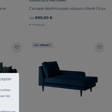
ESSENTIELS PAR CAMIF
lane
Canapé déplimousse velours côtelé Onyx
699,00 €
Dès
Français
Liv. offerte
cepter
 cookies
ser les
préférences