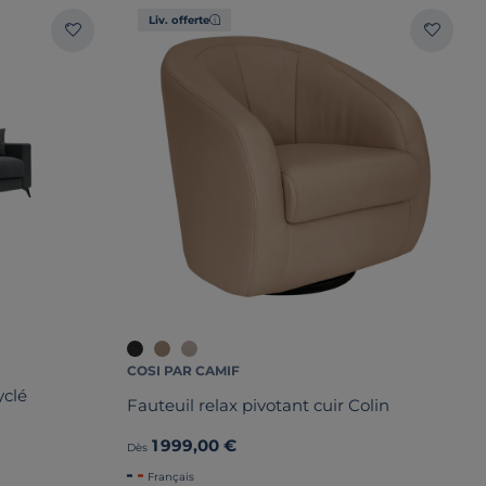
Liv. offerte
COSI PAR CAMIF
yclé
Fauteuil relax pivotant cuir Colin
1 999,00 €
Dès
Français