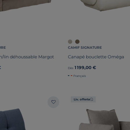
URE
CAMIF SIGNATURE
n/lin déhoussable Margot
Canapé bouclette Oméga
€
1 199,00 €
Dès
Français
Liv. offerte