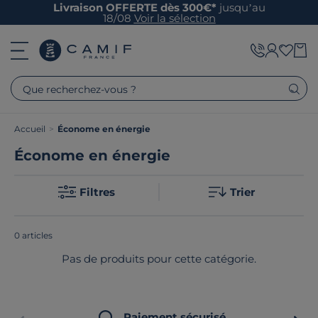
Livraison OFFERTE dès 300€*
jusqu’au
18/08
Voir la sélection
Que recherchez-vous ?
Accueil
>
Économe en énergie
Économe en énergie
Catégories
Filtres
Trier
0 articles
Pas de produits pour cette catégorie.
Paiement sécurisé