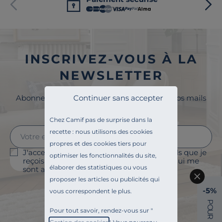
INSCRIVEZ-VOUS À LA
NEWSLETTER
Abonnez-vous à la newsletter et surveillez vos mails
Continuer sans accepter
pour profiter de 5% de remise !
Chez Camif pas de surprise dans la
recette : nous utilisons des cookies
propres et des cookies tiers pour
J'accepte le suivi des ouvertures des emails que je
optimiser les fonctionnalités du site,
reçois afin de personnaliser les contenus qui me
élaborer des statistiques ou vous
sont adressés et à des fins statistiques.
proposer les articles ou publicités qui
Je m'abonne
-5%
vous correspondent le plus.
P
O
Pour tout savoir, rendez-vous sur "
U
R