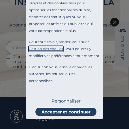
INSCRIVEZ-VOUS À LA
propres et des cookies tiers pour
NEWSLETTER
optimiser les fonctionnalités du site,
élaborer des statistiques ou vous
proposer les articles ou publicités qui
Abonnez-vous à la newsletter et surveillez vos mails
pour profiter de 5% de remise !
-5%
vous correspondent le plus.
P
O
Pour tout savoir, rendez-vous sur "
U
R
Gestion des cookies
". Vous pourrez y
V
O
modifier vos préférences à tout moment.
J'accepte le suivi des ouvertures des emails que je
U
S
reçois afin de personnaliser les contenus qui me
sont adressés et à des fins statistiques.
Bien sûr on vous laisse le choix de les
autoriser, les refuser, ou les
Je m'abonne
personnaliser.
Personnaliser
Accepter et continuer