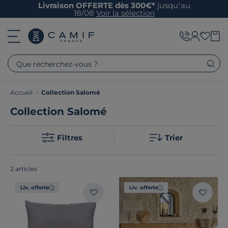
Livraison OFFERTE dès 300€*
jusqu’au
18/08
Voir la sélection
Que recherchez-vous ?
Accueil
>
Collection Salomé
Collection Salomé
Catégories
Filtres
Trier
2 articles
Liv. offerte
Liv. offerte