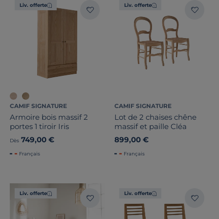
Liv. offerte
Liv. offerte
Forme
Dimension
Largeur
CAMIF SIGNATURE
CAMIF SIGNATURE
Armoire bois massif 2
Lot de 2 chaises chêne
portes 1 tiroir Iris
massif et paille Cléa
Hauteur
749,00 €
899,00 €
Dès
Profondeur
Français
Français
Marque
Liv. offerte
Liv. offerte
Note des clients