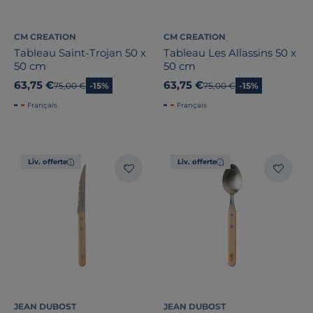
CM CREATION
CM CREATION
Tableau Saint-Trojan 50 x
Tableau Les Allassins 50 x
50 cm
50 cm
63,75 €
63,75 €
Ancien prix
75,00 €
-15%
Ancien prix
75,00 €
-15%
Français
Français
Liv. offerte
Liv. offerte
JEAN DUBOST
JEAN DUBOST