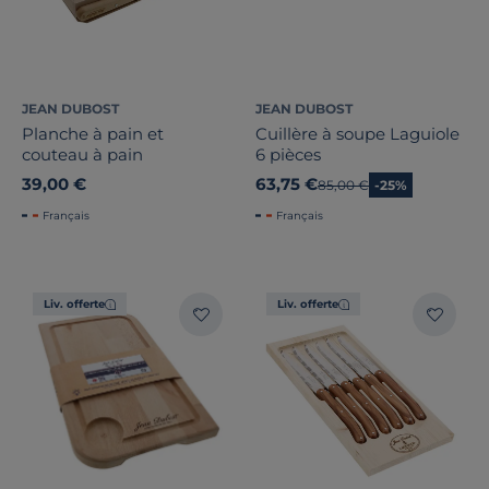
JEAN DUBOST
JEAN DUBOST
Planche à pain et
Cuillère à soupe Laguiole
couteau à pain
6 pièces
39,00 €
63,75 €
Ancien prix
85,00 €
-25%
Français
Français
Liv. offerte
Liv. offerte