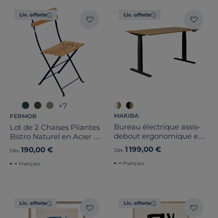
Liv. offerte
Liv. offerte
+7
MAKIBA
FERMOB
Bureau électrique assis-
Lot de 2 Chaises Pliantes
debout ergonomique en
Bistro Naturel en Acier et
bois massif Maxence
en Bois
1 199,00 €
190,00 €
Dès
Dès
Français
Français
Liv. offerte
Liv. offerte