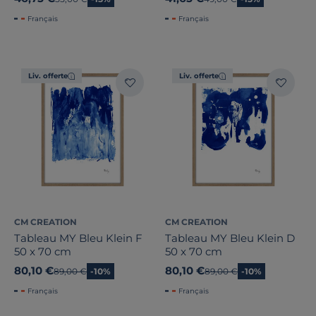
Français
Français
Liv. offerte
Liv. offerte
CM CREATION
CM CREATION
Tableau MY Bleu Klein F
Tableau MY Bleu Klein D
50 x 70 cm
50 x 70 cm
80,10 €
80,10 €
Ancien prix
89,00 €
-10%
Ancien prix
89,00 €
-10%
Français
Français