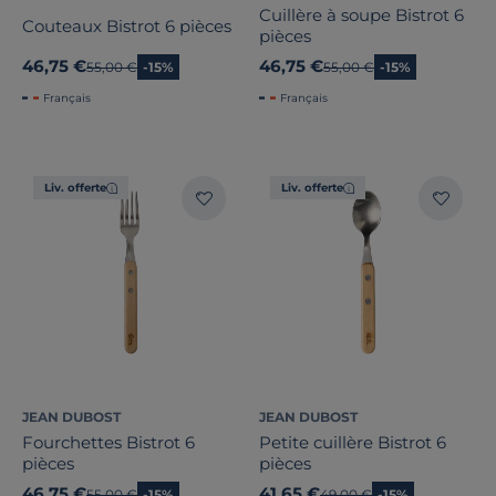
Cuillère à soupe Bistrot 6
Couteaux Bistrot 6 pièces
pièces
46,75 €
46,75 €
Ancien prix
55,00 €
-15%
Ancien prix
55,00 €
-15%
Français
Français
Liv. offerte
Liv. offerte
JEAN DUBOST
JEAN DUBOST
Fourchettes Bistrot 6
Petite cuillère Bistrot 6
pièces
pièces
46,75 €
41,65 €
Ancien prix
55,00 €
-15%
Ancien prix
49,00 €
-15%