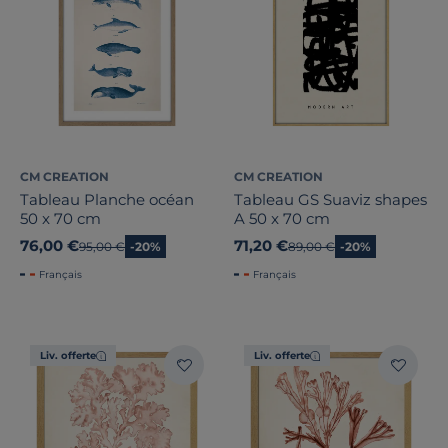
CM CREATION
CM CREATION
Tableau Planche océan
Tableau GS Suaviz shapes
50 x 70 cm
A 50 x 70 cm
76,00 €
71,20 €
Ancien prix
95,00 €
-20%
Ancien prix
89,00 €
-20%
Français
Français
Liv. offerte
Liv. offerte