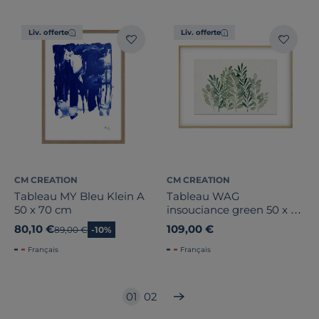
Liv. offerte
Liv. offerte
CM CREATION
CM CREATION
Tableau MY Bleu Klein A
Tableau WAG
50 x 70 cm
insouciance green 50 x 70
cm
80,10 €
109,00 €
Ancien prix
89,00 €
-10%
Français
Français
01
02