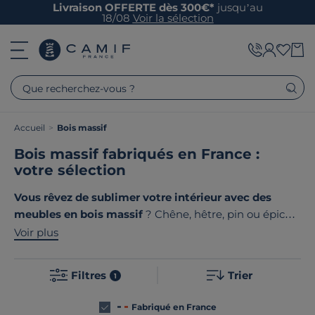
Livraison OFFERTE dès 300€*
jusqu’au
18/08
Voir la sélection
Que recherchez-vous ?
Accueil
>
Bois massif
Bois massif fabriqués en France :
votre sélection
Vous rêvez de sublimer votre intérieur avec des
meubles en bois massif
? Chêne, hêtre, pin ou épicéa,
chaque essence révèle son caractère unique à travers
Voir plus
ses veinages et ses nuances. Tables, armoires,
étagères… le bois massif apporte authenticité et
Filtres
Trier
1
robustesse à votre intérieur. Le point commun de nos
produits ? Ils sont tous
fabriqués en France ou en
Fabriqué en France