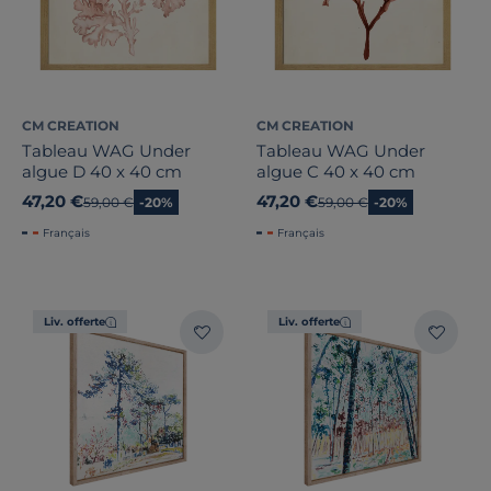
CM CREATION
CM CREATION
Tableau WAG Under
Tableau WAG Under
algue D 40 x 40 cm
algue C 40 x 40 cm
47,20 €
47,20 €
Ancien prix
59,00 €
-20%
Ancien prix
59,00 €
-20%
Français
Français
Liv. offerte
Liv. offerte