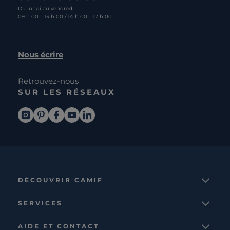
Du lundi au vendredi :
09 h 00 – 13 h 00 / 14 h 00 – 17 h 00
Nous écrire
Retrouvez-nous
SUR LES RÉSEAUX
DÉCOUVRIR CAMIF
La marque
SERVICES
Notre mission
Services et avantages
Nos collections
AIDE ET CONTACT