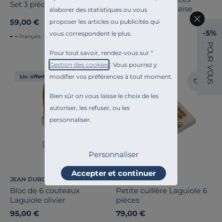
Set 3 pièces cuisine GM
Bistrot à la Française
élaborer des statistiques ou vous
59,00 €
229,00 €
proposer les articles ou publicités qui
-5%
vous correspondent le plus.
Français
Français
P
O
Pour tout savoir, rendez-vous sur "
U
R
Gestion des cookies
". Vous pourrez y
V
O
modifier vos préférences à tout moment.
Liv. offerte
Liv. offerte
U
S
Bien sûr on vous laisse le choix de les
autoriser, les refuser, ou les
personnaliser.
Personnaliser
Accepter et continuer
JEAN DUBOST
JEAN DUBOST
Bloc de 6 couteaux
Petite cuillère Laguiole 6
Laguiole olivier
pièces
95,00 €
79,00 €