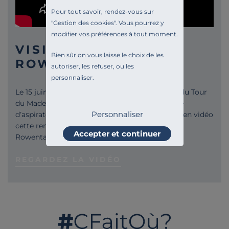
Pour tout savoir, rendez-vous sur
"
Gestion des cookies
". Vous pourrez y
modifier vos préférences à tout moment.
VISITE DE L'USINE
Bien sûr on vous laisse le choix de les
ROWENTA
autoriser, les refuser, ou les
personnaliser.
Le 15 juin 2017, à l’occasion de la 4ème édition du Tour
du Made in France, l’usine de la célèbre marque
Personnaliser
d’aspirateurs nous a ouvert ses portes. Revivez en vidéo
cette rencontre au cœur du site de production
Accepter et continuer
Rowenta à Vernon !
REGARDEZ LA VIDÉO