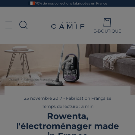
Aller
70% de nos collections fabriquées en France
au
contenu
principal
Le blog Camif
Ouvrir le menu de navigation
E-BOUTIQUE
Ouvrir la recherche
Accueil
Fabrication Française
23 novembre 2017
-
Fabrication Française
Temps de lecture : 3 min
Rowenta,
l'électroménager made