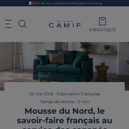
Aller
70% de nos collections fabriquées en France
au
contenu
principal
Le blog Camif
Ouvrir le menu de navigation
E-BOUTIQUE
Ouvrir la recherche
Accueil
Fabrication Française
29 mai 2018
-
Fabrication Française
Temps de lecture : 5 min
Mousse du Nord, le
savoir-faire français au