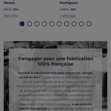
Naxos
Martigues
999€
-20%
1 999€
-20%
799,20€
1 599,20€
Carrousel 1 - Page 1 (Actif)
Carrousel 1 - Page 2
Carrousel 1 - Page 3
Carrousel 1 - Page 4
Carrousel 1 - Page 5
Carrousel 1 - Page 6
Carrousel 1 - Page 7
Carrousel 1 - Page 8
Carrousel 1 - Pag
Carrousel 1 -
S'engager pour une fabrication
100% française
Soutenir la fabrication française depuis son canapé,
ça fait du bien !
Quatre cents canapés sortent chaque
jour de l’usine Mousse du Nord située en France.
Performant et réactif, cet outil de production local permet
de préserver un très haut niveau de qualité. Mais c’est
aussi un savoir-faire 100 % local et des emplois qui sont
maintenus. À la fois, écologiquement et socialement
responsable, la fabrication française est
la garantie du
respect des normes
du mobilier, de la sécurité et de la