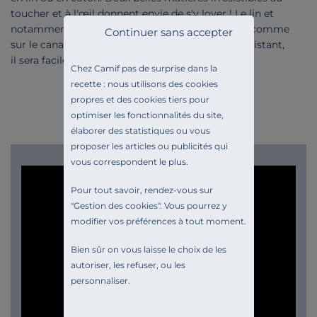
toucher et à l'œil donnent envie de s'y lover ! Le lin et
notamment le lin froissé offre un côté très déco comme
Continuer sans accepter
sur le canapé Moëze. Quant au coton, épais et résistant,
il sera facile à vivre au quotidien.
Chez Camif pas de surprise dans la
recette : nous utilisons des cookies
propres et des cookies tiers pour
optimiser les fonctionnalités du site,
élaborer des statistiques ou vous
proposer les articles ou publicités qui
vous correspondent le plus.
Pour tout savoir, rendez-vous sur
"
Gestion des cookies
". Vous pourrez y
modifier vos préférences à tout moment.
Bien sûr on vous laisse le choix de les
autoriser, les refuser, ou les
personnaliser.