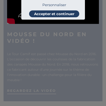
Personnaliser
Accepter et continuer
MOUSSE DU NORD EN
VIDÉO !
Le Tour Camif est passé chez Mousse du Nord en 2016.
L’occasion de découvrir les coulisses de la fabrication
des canapés Mousse du Nord. En 2018, nous retrouvons
ce fabricant autour d’une journée sur le thème de
l’innovation durable : un challenge pour la filière du
meuble !
REGARDEZ LA VIDÉO