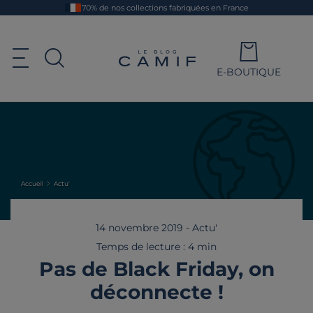
Aller
70% de nos collections fabriquées en France
au
contenu
principal
Le blog Camif
Ouvrir le menu de navigation
E-BOUTIQUE
Ouvrir la recherche
Accueil
Actu'
14 novembre 2019
-
Actu'
Temps de lecture : 4 min
Pas de Black Friday, on
déconnecte !