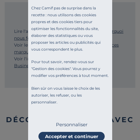
Chez Camif pas de surprise dans la
LA PRESSE EN PARLE
recette : nous utilisons des cookies
propres et des cookies tiers pour
optimiser les fonctionnalités du site,
Lire l'article de Marianne :
Black Friday : "Pourquoi
élaborer des statistiques ou vous
nous fermons le site de la Camif"
proposer les articles ou publicités qui
Voir le JT de 20h sur France 2 :
Black Friday : ces
vous correspondent le plus.
marques qui le boycottent
Voir l'interview d'Emery Jacquillat sur
BFM
Pour tout savoir, rendez-vous sur
Business : "Patron de la semaine"
"
Gestion des cookies
". Vous pourrez y
modifier vos préférences à tout moment.
Bien sûr on vous laisse le choix de les
autoriser, les refuser, ou les
personnaliser.
POUR NOUS,
DÉCONNEXION RIME AVEC
Personnaliser
ACTION !
Accepter et continuer