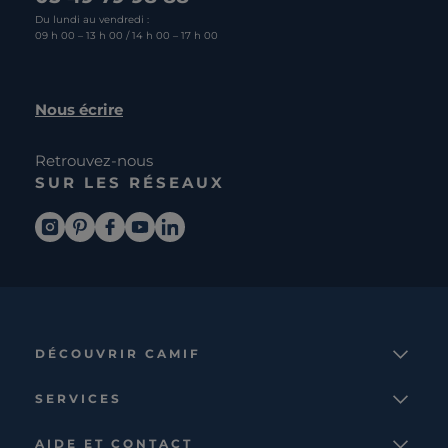
Du lundi au vendredi :
09 h 00 – 13 h 00 / 14 h 00 – 17 h 00
Nous écrire
Retrouvez-nous
SUR LES RÉSEAUX
DÉCOUVRIR CAMIF
La marque
SERVICES
Notre mission
Services et avantages
Nos collections
AIDE ET CONTACT