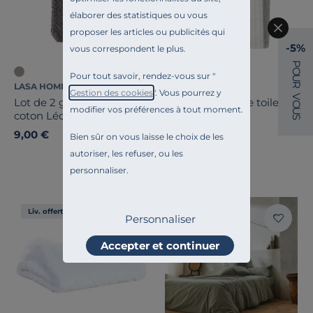
élaborer des statistiques ou vous
proposer les articles ou publicités qui
-5%
vous correspondent le plus.
P
O
Pour tout savoir, rendez-vous sur "
U
R
LASA HOME
LASA HOME
Gestion des cookies
". Vous pourrez y
V
Lot de 2 gants de toilette
Lot de 2 gants de toilette
O
modifier vos préférences à tout moment.
U
coton Léonardo
coton Lucia
S
9,00 €
9,00 €
Bien sûr on vous laisse le choix de les
autoriser, les refuser, ou les
personnaliser.
Liv. offerte
Liv. offerte
Personnaliser
Accepter et continuer