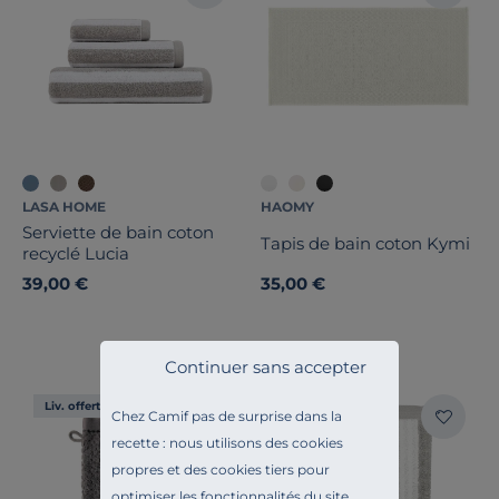
LASA HOME
HAOMY
Serviette de bain coton
Tapis de bain coton Kymi
recyclé Lucia
39,00 €
35,00 €
Continuer sans accepter
Liv. offerte
Liv. offerte
Chez Camif pas de surprise dans la
recette : nous utilisons des cookies
propres et des cookies tiers pour
optimiser les fonctionnalités du site,