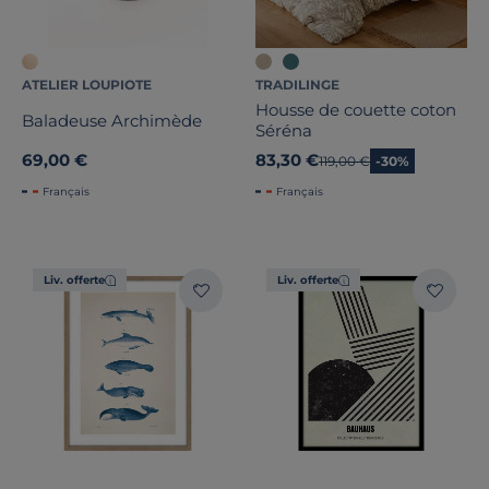
ATELIER LOUPIOTE
TRADILINGE
Housse de couette coton
Baladeuse Archimède
Séréna
69,00 €
83,30 €
Ancien prix
119,00 €
-30%
Français
Français
Liv. offerte
Liv. offerte