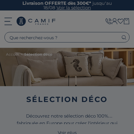
Livraison OFFERTE dès 300€*
jusqu’au
18/08
Voir la sélection
Que recherchez-vous ?
Accueil
>
Sélection déco
SÉLECTION DÉCO
Découvrez notre sélection déco 100%
fabriquée en Europe pour créer l'intérieur qui
vous ressemble.
Vases
,
décorations murales
,
Voir plus