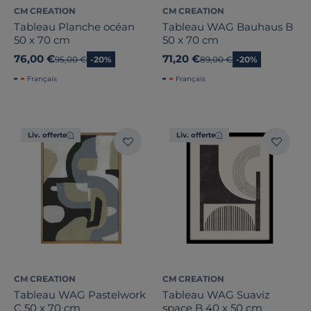
CM CREATION
CM CREATION
Tableau Planche océan
Tableau WAG Bauhaus B
50 x 70 cm
50 x 70 cm
76,00 €
71,20 €
Ancien prix
95,00 €
-20%
Ancien prix
89,00 €
-20%
Français
Français
Liv. offerte
Liv. offerte
CM CREATION
CM CREATION
Tableau WAG Pastelwork
Tableau WAG Suaviz
C 50 x 70 cm
space B 40 x 50 cm