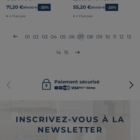
71,20 €
55,20 €
Ancien prix
89,00 €
-20%
Ancien prix
69,00 €
-20%
Français
Français
01
02
03
04
05
06
07
08
09
10
11
12
13
14
15
Paiement sécurisé
INSCRIVEZ-VOUS À LA
NEWSLETTER