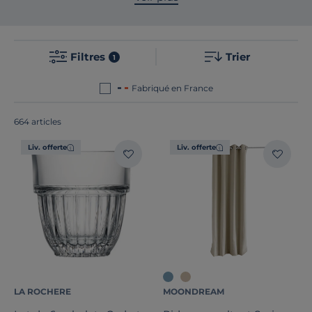
tapis
,
textile
,
arts de la table
,
luminaires
ou
senteurs
... Du salon à la chambre en passant
par l'extérieur, composez votre ambiance
Filtres
Trier
selon vos goûts.
1
Fabriqué en France
664 articles
Liv. offerte
Liv. offerte
Catégories
LA ROCHERE
MOONDREAM