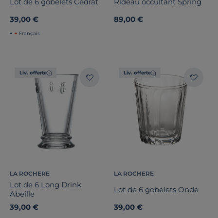
Lot de 6 gobelets Cedrat
Rideau occultant Spring
39,00 €
89,00 €
Français
Dimension
Liv. offerte
Liv. offerte
Largeur
Hauteur
Marque
Note des clients
Stock
LA ROCHERE
LA ROCHERE
Lot de 6 Long Drink
Lot de 6 gobelets Onde
Abeille
Pays de fabrication
39,00 €
39,00 €