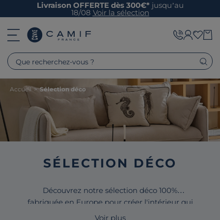
Livraison OFFERTE dès 300€*
jusqu’au
18/08
Voir la sélection
Que recherchez-vous ?
Accueil
>
Sélection déco
SÉLECTION DÉCO
Découvrez notre sélection déco 100%
fabriquée en Europe pour créer l'intérieur qui
vous ressemble.
Vases
,
décorations murales
,
Voir plus