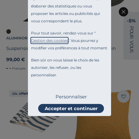
élaborer des statistiques ou vous
proposer les articles ou publicités qui
-5%
vous correspondent le plus.
P
O
Pour tout savoir, rendez-vous sur "
U
R
ALUMINOR
EMILE HENRY
Gestion des cookies
". Vous pourrez y
V
O
Suspension Zinga
Pizza stone Fusain
modifier vos préférences à tout moment.
U
S
99,00 €
84,90 €
Bien sûr on vous laisse le choix de les
autoriser, les refuser, ou les
Français
Français
personnaliser.
Liv. offerte
Liv. offerte
Personnaliser
Accepter et continuer