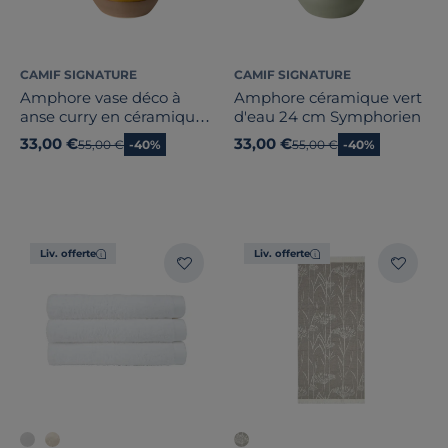
CAMIF SIGNATURE
CAMIF SIGNATURE
Amphore vase déco à
Amphore céramique vert
anse curry en céramique
d'eau 24 cm Symphorien
24cm
33,00 €
33,00 €
Ancien prix
55,00 €
-40%
Ancien prix
55,00 €
-40%
Liv. offerte
Liv. offerte