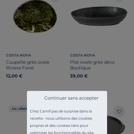
COSTA NOVA
COSTA NOVA
Coupelle grès ovale
Plat ovale grès déco
Riviera Foret
Boutique
12,00 €
39,00 €
Continuer sans accepter
Liv. offerte
Liv. offerte
Chez Camif pas de surprise dans la
recette : nous utilisons des cookies
propres et des cookies tiers pour
optimiser les fonctionnalités du site,