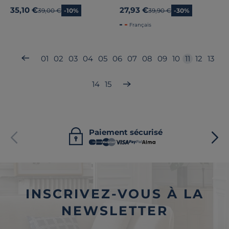
35,10 €
27,93 €
Ancien prix
39,00 €
-10%
Ancien prix
39,90 €
-30%
Français
01
02
03
04
05
06
07
08
09
10
11
12
13
14
15
Paiement sécurisé
INSCRIVEZ-VOUS À LA
NEWSLETTER