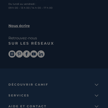
Du lundi au vendredi :
09 h 00 – 13 h 00 / 14 h 00 – 17 h 00
Nous écrire
Retrouvez-nous
SUR LES RÉSEAUX
DÉCOUVRIR CAMIF
La marque
SERVICES
Notre mission
Services et avantages
Nos collections
AIDE ET CONTACT