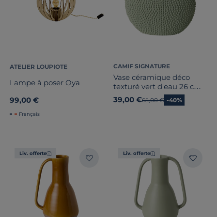
CAMIF SIGNATURE
ATELIER LOUPIOTE
Vase céramique déco
Lampe à poser Oya
texturé vert d'eau 26 cm
Sila
39,00 €
99,00 €
Ancien prix
65,00 €
-40%
Français
Liv. offerte
Liv. offerte