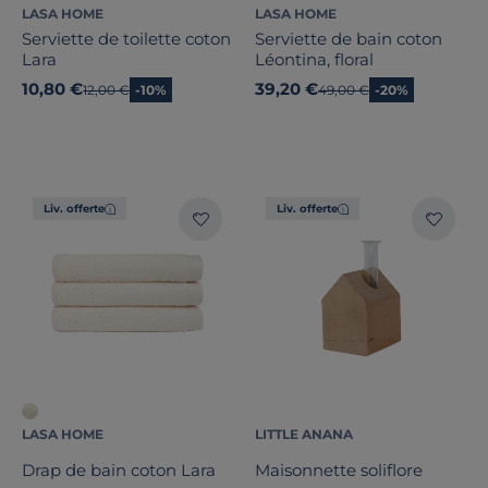
LASA HOME
LASA HOME
Serviette de toilette coton
Serviette de bain coton
Lara
Léontina, floral
10,80 €
39,20 €
Ancien prix
12,00 €
-10%
Ancien prix
49,00 €
-20%
Liv. offerte
Liv. offerte
LASA HOME
LITTLE ANANA
Drap de bain coton Lara
Maisonnette soliflore