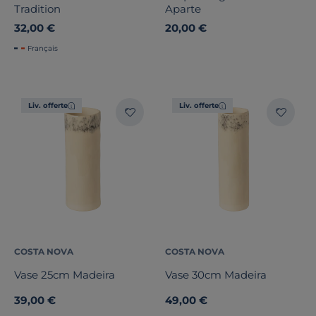
Tradition
Aparte
32,00 €
20,00 €
Français
Dimension
Liv. offerte
Liv. offerte
Largeur
Hauteur
Marque
Note des clients
Stock
COSTA NOVA
COSTA NOVA
Vase 25cm Madeira
Vase 30cm Madeira
Pays de fabrication
39,00 €
49,00 €