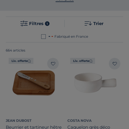
tapis
,
textile
,
arts de la table
,
luminaires
ou
senteurs
... Du salon à la chambre en passant
par l'extérieur, composez votre ambiance
Filtres
Trier
selon vos goûts.
1
Fabriqué en France
664 articles
Liv. offerte
Liv. offerte
Catégories
JEAN DUBOST
COSTA NOVA
Beurrier et tartineur hêtre
Caquelon grès déco