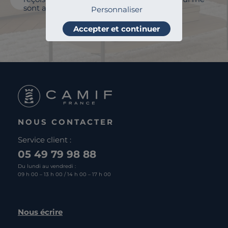
sont adressés et à des fins statistiques.
Personnaliser
Je m'abonne
Accepter et continuer
NOUS CONTACTER
Service client :
05 49 79 98 88
Du lundi au vendredi :
09 h 00 – 13 h 00 / 14 h 00 – 17 h 00
Nous écrire