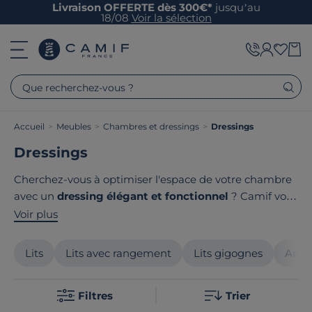
Livraison OFFERTE dès 300€*
jusqu’au
18/08
Voir la sélection
Que recherchez-vous ?
Accueil
>
Meubles
>
Chambres et dressings
>
Dressings
Dressings
Cherchez-vous à optimiser l'espace de votre chambre
avec un
dressing élégant et fonctionnel
? Camif vous
propose des dressings adaptés à tous les intérieurs.
Voir plus
Découvrez des rangements ingénieux, des finitions de
qualité et un design contemporain. Ils s'intègrent
Lits
Lits avec rangement
Lits gigognes
Armo
parfaitement à votre espace et d'ajouter une touche
contemporaine à votre intérieur. Le point commun de
Filtres
Trier
nos produits ? Ils sont tous
fabriqués en France
ou en