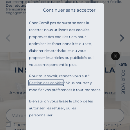
par exemple généré cette page à l'aide d'une intelligence artificielle.
Des retours ? Nous sommes à l'écoute. Tout comme la
transparence, l'amélioration continue fait partie de nos
Continuer sans accepter
engagements.
Chez Camif pas de surprise dans la
recette : nous utilisons des cookies
Paiement sécurisé
propres et des cookies tiers pour
optimiser les fonctionnalités du site,
élaborer des statistiques ou vous
proposer les articles ou publicités qui
-5%
vous correspondent le plus.
INSCRIVEZ-VOUS À LA
P
O
Pour tout savoir, rendez-vous sur "
U
NEWSLETTER
R
Gestion des cookies
". Vous pourrez y
V
O
modifier vos préférences à tout moment.
U
Abonnez-vous à la newsletter et surveillez vos mails
S
pour profiter de 5% de remise !
Bien sûr on vous laisse le choix de les
autoriser, les refuser, ou les
personnaliser.
J'accepte le suivi des ouvertures des emails que je
reçois afin de personnaliser les contenus qui me