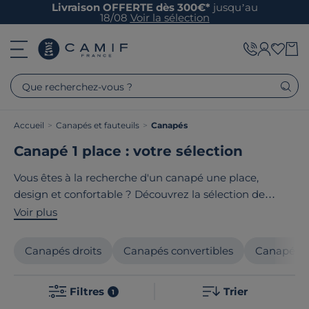
Livraison OFFERTE dès 300€*
jusqu’au
18/08
Voir la sélection
Que recherchez-vous ?
Accueil
>
Canapés et fauteuils
>
Canapés
Canapé 1 place : votre sélection
Vous êtes à la recherche d'un canapé une place,
design et confortable ? Découvrez la sélection de
Camif
, conjuguant
style
et
qualité
. Nos
canapés une
Voir plus
place
sont disponibles en différents
matériaux
et
designs
pour s’intégrer à toutes les
ambiances
.
Canapés droits
Canapés convertibles
Canapés f
Choisissez le
meuble
qui correspond à votre
espace
parmi notre large gamme de
produits
soigneusement
Filtres
Trier
conçus. Le point commun de tous nos
produits
? Ils
1