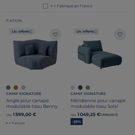
sont tous
fabriqués en France ou en Europe
!
Fabriqué en France
11 articles
Liv. offerte
Liv. offerte
Nombre de places
1
Convertible
Largeur
CAMIF SIGNATURE
CAMIF SIGNATURE
Angle pour canapé
Méridienne pour canapé
modulable tissu Benny
modulable tissu Solal
Hauteur
1 599,00 €
1 049,25 €
Ancien prix
1 399,00 €
Dès
Dès
Profondeur
-25%
Français