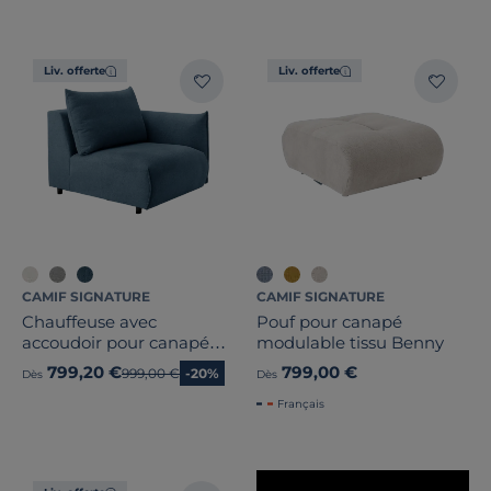
Marque
Note des clients
Liv. offerte
Liv. offerte
Stock
Pays de fabrication
CAMIF SIGNATURE
CAMIF SIGNATURE
Chauffeuse avec
Pouf pour canapé
accoudoir pour canapé
modulable tissu Benny
modulable tissu Solal
799,20 €
799,00 €
Ancien prix
999,00 €
-20%
Dès
Dès
Français