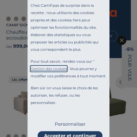
Chez Camif pas de surprise dans la
recette : nous utilisons des cookies
propres et des cookies tiers pour
CAMIF SIGNATURE
optimiser les fonctionnalités du site,
Chauffeuse avec
élaborer des statistiques ou vous
accoudoir pour canapé
proposer les articles ou publicités qui
modulable tissu Solenn
999,00 €
Dès
-5%
vous correspondent le plus.
P
O
Pour tout savoir, rendez-vous sur "
U
R
Gestion des cookies
". Vous pourrez y
V
O
modifier vos préférences à tout moment.
U
Liv. offerte
Liv. offerte
S
Bien sûr on vous laisse le choix de les
autoriser, les refuser, ou les
personnaliser.
Personnaliser
Accepter et continuer