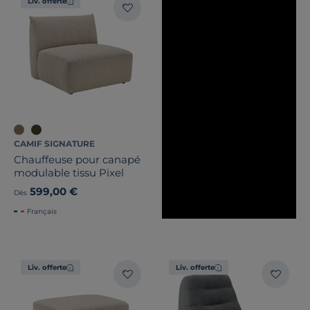
Liv. offerte
CAMIF SIGNATURE
Chauffeuse pour canapé
modulable tissu Pixel
599,00 €
Dès
Français
Liv. offerte
Liv. offerte